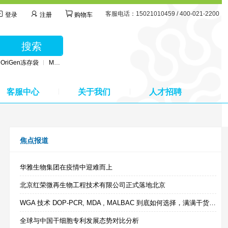
客服电话：15021010459 / 400-021-2200
登录
注册
购物车
搜索
OriGen冻存袋
MSC无血清培养基
BD公司采血管
MSC间充质干细胞培养基
客服中心
关于我们
人才招聘
焦点报道
华雅生物集团在疫情中迎难而上
北京红荣微再生物工程技术有限公司正式落地北京
WGA 技术 DOP-PCR, MDA , MALBAC 到底如何选择，满满干货来啦！
全球与中国干细胞专利发展态势对比分析