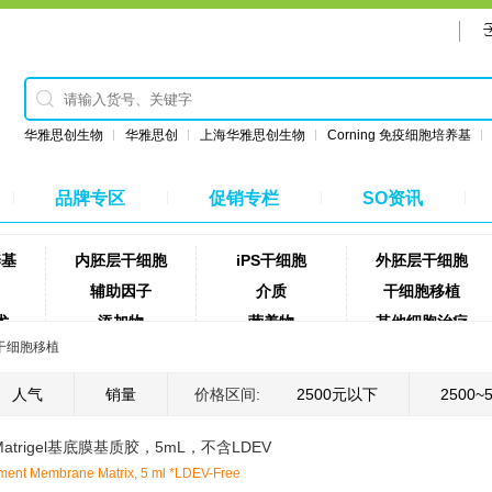
华雅思创生物
华雅思创
上海华雅思创生物
Corning 免疫细胞培养基
品牌专区
促销专栏
SO资讯
养基
内胚层干细胞
iPS干细胞
外胚层干细胞
辅助因子
介质
干细胞移植
术
添加物
营养物
其他细胞治疗
干细胞移植
细胞解离试剂
细胞分离液
磁珠
网
采血管
试剂盒
样品转移
人气
销量
价格区间:
2500元以下
2500~
试剂
消毒试剂
饲料
实验室耗材
Matrigel基底膜基质胶，5mL，不含LDEV
ent Membrane Matrix, 5 ml *LDEV-Free