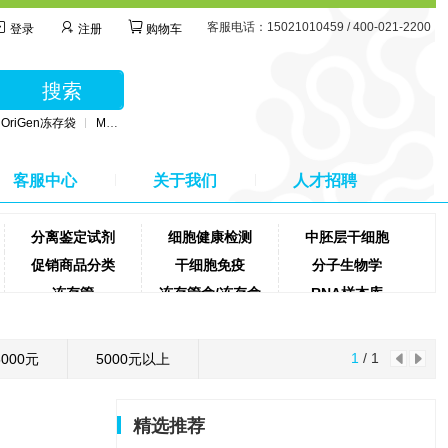
客服电话：15021010459 / 400-021-2200
登录
注册
购物车
立即购买
立即购买
立即购买
搜索
OriGen冻存袋
MSC无血清培养基
BD公司采血管
MSC间充质干细胞培养基
客服中心
关于我们
人才招聘
分离鉴定试剂
细胞健康检测
中胚层干细胞
促销商品分类
干细胞免疫
分子生物学
冻存管
冻存管盒/冻存盒
RNA样本库
离心机
胰酶
离心管
蛋白纯化试剂盒
蛋白定量试剂盒
去污剂
1
/ 1
5000元
5000元以上
精选推荐