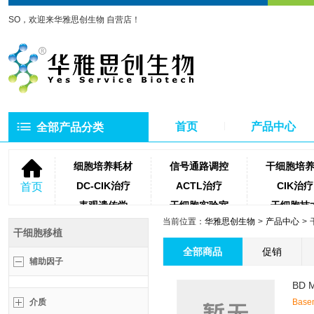
SO，欢迎来华雅思创生物 自营店！
首页
产品中心
全部产品分类
细胞培养耗材
信号通路调控
干细胞培
DC-CIK治疗
ACTL治疗
CIK治疗
首页
表观遗传学
干细胞实验室
干细胞技
当前位置：
华雅思创生物
产品中心
NK细胞治疗
微生物培养基
琼脂糖
干细胞移植
聚合酶
牛血清
细胞滤
全部商品
促销
辅助因子
蛋白酶类
测序相关试剂耗材
PCR相关
BD 
介质
Basem