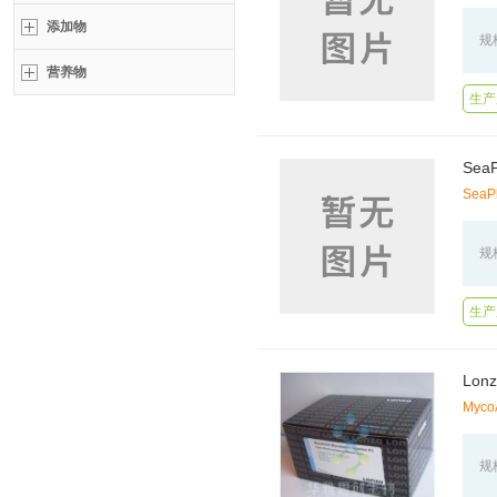
添加物
规
营养物
生产
Sea
SeaP
规
生产厂
Lon
MycoA
规