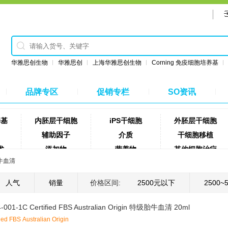
华雅思创生物
华雅思创
上海华雅思创生物
Corning 免疫细胞培养基
品牌专区
促销专栏
SO资讯
养基
内胚层干细胞
iPS干细胞
外胚层干细胞
辅助因子
介质
干细胞移植
术
添加物
营养物
其他细胞治疗
牛血清
细胞解离试剂
细胞分离液
磁珠
网
采血管
试剂盒
样品转移
人气
销量
价格区间:
2500元以下
2500~
试剂
消毒试剂
饲料
实验室耗材
4-001-1C Certified FBS Australian Origin 特级胎牛血清 20ml
fied FBS Australian Origin