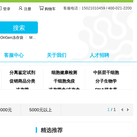
客服电话：15021010459 / 400-021-2200
登录
注册
购物车
立即购买
搜索
OriGen冻存袋
MSC无血清培养基
BD公司采血管
MSC间充质干细胞培养基
客服中心
关于我们
人才招聘
分离鉴定试剂
细胞健康检测
中胚层干细胞
促销商品分类
干细胞免疫
分子生物学
冻存管
冻存管盒/冻存盒
RNA样本库
离心机
胰酶
离心管
蛋白纯化试剂盒
蛋白定量试剂盒
去污剂
1
/ 1
5000元
5000元以上
精选推荐