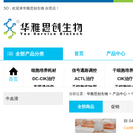
SO，欢迎来华雅思创生物 自营店！
首页
产品中心
全部产品分类
细胞培养耗材
信号通路调控
干细胞培
DC-CIK治疗
ACTL治疗
CIK治疗
首页
表观遗传学
干细胞实验室
干细胞技
当前位置：
华雅思创生物
产品中心
NK细胞治疗
微生物培养基
琼脂糖
牛血清
聚合酶
牛血清
细胞滤
全部商品
促销
蛋白酶类
测序相关试剂耗材
PCR相关
BI 0
Certi