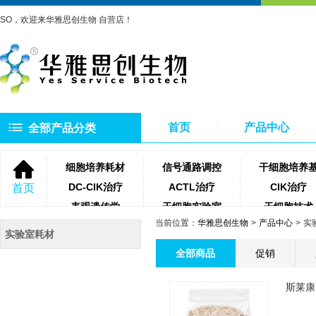
SO，欢迎来华雅思创生物 自营店！
首页
产品中心
全部产品分类
细胞培养耗材
信号通路调控
干细胞培养
DC-CIK治疗
ACTL治疗
CIK治疗
首页
表观遗传学
干细胞实验室
干细胞技术
当前位置：
华雅思创生物
产品中心
实
NK细胞治疗
微生物培养基
琼脂糖
实验室耗材
聚合酶
牛血清
细胞滤网
全部商品
促销
蛋白酶类
测序相关试剂耗材
PCR相关试
斯莱康