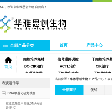
SO，欢迎来华雅思创生物 自营店！
首页
产品中心
全部产品分类
细胞培养耗材
信号通路调控
干细胞培养
DC-CIK治疗
ACTL治疗
CIK治疗
首页
表观遗传学
干细胞实验室
干细胞技术
当前位置：
华雅思创生物
产品中心
表
NK细胞治疗
微生物培养基
琼脂糖
表观遗传学
聚合酶
牛血清
细胞滤网
全部商品
促销
DNA甲基化研究试剂
蛋白酶类
测序相关试剂耗材
PCR相关试
重亚硫酸盐甲基化DNA分析
处理 (0)