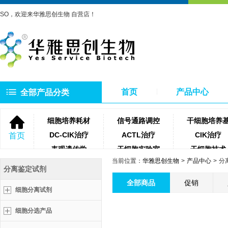
SO，欢迎来华雅思创生物 自营店！
首页
产品中心
全部产品分类
细胞培养耗材
信号通路调控
干细胞培养
DC-CIK治疗
ACTL治疗
CIK治疗
首页
表观遗传学
干细胞实验室
干细胞技术
当前位置：
华雅思创生物
产品中心
分
NK细胞治疗
微生物培养基
琼脂糖
分离鉴定试剂
聚合酶
牛血清
细胞滤网
全部商品
促销
细胞分离试剂
蛋白酶类
测序相关试剂耗材
PCR相关试
细胞分选产品