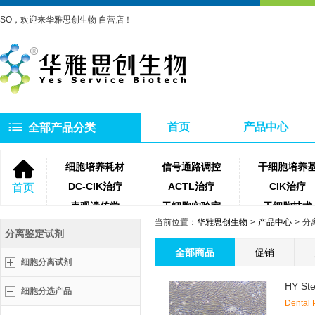
SO，欢迎来华雅思创生物 自营店！
首页
产品中心
全部产品分类
细胞培养耗材
信号通路调控
干细胞培养
DC-CIK治疗
ACTL治疗
CIK治疗
首页
表观遗传学
干细胞实验室
干细胞技术
当前位置：
华雅思创生物
产品中心
分
NK细胞治疗
微生物培养基
琼脂糖
分离鉴定试剂
聚合酶
牛血清
细胞滤网
全部商品
促销
细胞分离试剂
蛋白酶类
测序相关试剂耗材
PCR相关试
HY St
细胞分选产品
Dental 