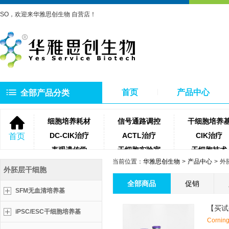
SO，欢迎来华雅思创生物 自营店！
首页
产品中心
全部产品分类
细胞培养耗材
信号通路调控
干细胞培养
DC-CIK治疗
ACTL治疗
CIK治疗
首页
表观遗传学
干细胞实验室
干细胞技术
当前位置：
华雅思创生物
产品中心
外
NK细胞治疗
微生物培养基
琼脂糖
外胚层干细胞
聚合酶
牛血清
细胞滤网
全部商品
促销
SFM无血清培养基
蛋白酶类
测序相关试剂耗材
PCR相关试
iPSC/ESC干细胞培养基
Corning