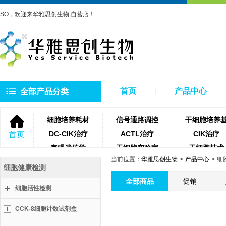
SO，欢迎来华雅思创生物 自营店！
首页
产品中心
全部产品分类
细胞培养耗材
信号通路调控
干细胞培养
DC-CIK治疗
ACTL治疗
CIK治疗
首页
表观遗传学
干细胞实验室
干细胞技术
当前位置：
华雅思创生物
产品中心
细
NK细胞治疗
微生物培养基
琼脂糖
细胞健康检测
聚合酶
牛血清
细胞滤网
全部商品
促销
细胞活性检测
蛋白酶类
测序相关试剂耗材
PCR相关试
CCK-8细胞计数试剂盒