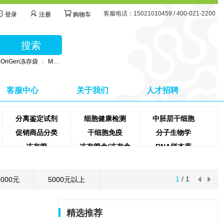
客服电话：15021010459 / 400-021-2200
登录
注册
购物车
立即购买
搜索
OriGen冻存袋
MSC无血清培养基
BD公司采血管
MSC间充质干细胞培养基
客服中心
关于我们
人才招聘
分离鉴定试剂
细胞健康检测
中胚层干细胞
促销商品分类
干细胞免疫
分子生物学
冻存管
冻存管盒/冻存盒
RNA样本库
离心机
胰酶
离心管
蛋白纯化试剂盒
蛋白定量试剂盒
去污剂
1
/ 1
5000元
5000元以上
精选推荐