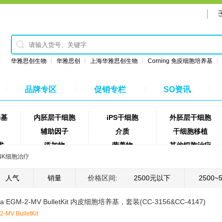
华雅思创生物
华雅思创
上海华雅思创生物
Corning 免疫细胞培养基
品牌专区
促销专栏
SO资讯
养基
内胚层干细胞
iPS干细胞
外胚层干细胞
辅助因子
介质
干细胞移植
术
添加物
营养物
其他细胞治疗
NK细胞治疗
细胞解离试剂
细胞分离液
磁珠
网
采血管
试剂盒
样品转移
人气
销量
价格区间:
2500元以下
2500~
试剂
消毒试剂
饲料
实验室耗材
za EGM-2-MV BulletKit 内皮细胞培养基，套装(CC-3156&CC-4147)
-MV BulletKit