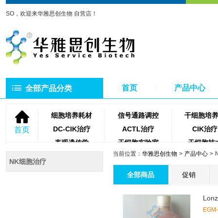
SO，欢迎来华雅思创生物 自营店！
首页
产品中心
全部产品分类
细胞培养耗材
信号通路调控
干细胞培
DC-CIK治疗
ACTL治疗
CIK治疗
首页
表观遗传学
干细胞实验室
干细胞技
当前位置：
华雅思创生物
产品中心
NK细胞治疗
微生物培养基
琼脂糖
NK细胞治疗
聚合酶
牛血清
细胞滤
全部商品
促销
蛋白酶类
测序相关试剂耗材
PCR相关
Lon
EGM-2