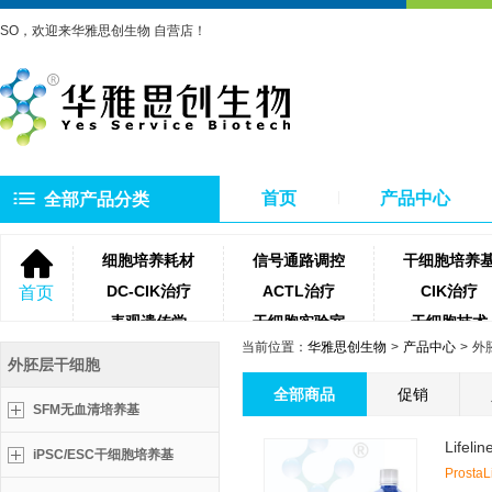
SO，欢迎来华雅思创生物 自营店！
首页
产品中心
全部产品分类
细胞培养耗材
信号通路调控
干细胞培养
DC-CIK治疗
ACTL治疗
CIK治疗
首页
表观遗传学
干细胞实验室
干细胞技术
当前位置：
华雅思创生物
产品中心
外
NK细胞治疗
微生物培养基
琼脂糖
外胚层干细胞
聚合酶
牛血清
细胞滤网
全部商品
促销
SFM无血清培养基
蛋白酶类
测序相关试剂耗材
PCR相关试
iPSC/ESC干细胞培养基
ProstaL