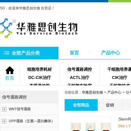
SO，欢迎来华雅思创生物 自营店！
首页
产品中心
全部产品分类
细胞培养耗材
信号通路调控
干细胞培养
DC-CIK治疗
ACTL治疗
CIK治疗
首页
表观遗传学
干细胞实验室
干细胞技术
当前位置：
华雅思创生物
产品中心
信
NK细胞治疗
微生物培养基
琼脂糖
信号通路调控
聚合酶
牛血清
细胞滤网
全部商品
促销
WNT信号通路
蛋白酶类
测序相关试剂耗材
PCR相关试
UPP通路（泛素—蛋白酶体）
Dkk-1 F