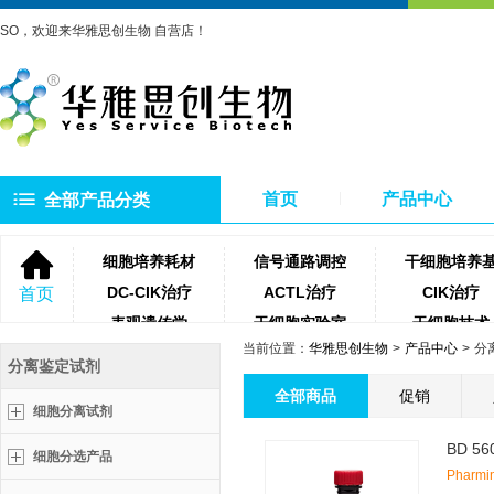
SO，欢迎来华雅思创生物 自营店！
首页
产品中心
全部产品分类
细胞培养耗材
信号通路调控
干细胞培养
DC-CIK治疗
ACTL治疗
CIK治疗
首页
表观遗传学
干细胞实验室
干细胞技术
当前位置：
华雅思创生物
产品中心
分
NK细胞治疗
微生物培养基
琼脂糖
分离鉴定试剂
聚合酶
牛血清
细胞滤网
全部商品
促销
细胞分离试剂
蛋白酶类
测序相关试剂耗材
PCR相关试
BD 56
细胞分选产品
Pharmi