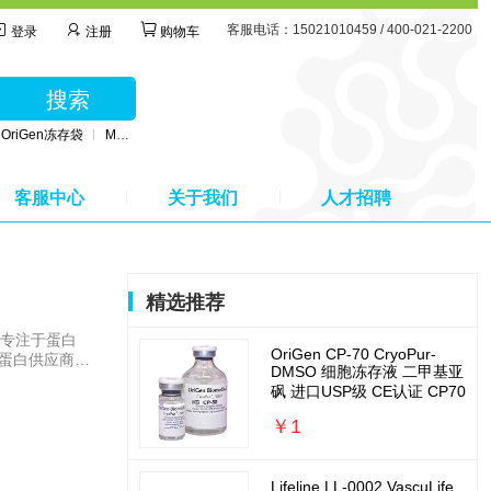
客服电话：15021010459 / 400-021-2200
登录
注册
购物车
搜索
OriGen冻存袋
MSC无血清培养基
BD公司采血管
MSC间充质干细胞培养基
客服中心
关于我们
人才招聘
精选推荐
OriGen CP-70 CryoPur-
蛋白供应商。
DMSO 细胞冻存液 二甲基亚
世界上提供蛋白
砜 进口USP级 CE认证 CP70
天然成熟型蛋
加保护剂或盐，
￥1
Lifeline LL-0002 VascuLife