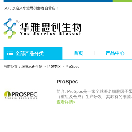
SO，欢迎来华雅思创生物 自营店！
首页
产品中心
全部产品分类
当前位置：
华雅思创生物
品牌专区
ProSpec
ProSpec
简介: ProSpec是一家全球著名细胞因子蛋白及相关抗体生产和研发品牌。ProSpec的生产和研发工厂位于以色列，专注于蛋白
（重组及合成）生产研发，其独有的细菌
目前ProSpec可以提供细胞因子，生长
查看详情>
品种最多的公司之一，领先的生产工艺和
白，而不含有标签蛋白。考虑到大部分研究者
这就对工艺提出了更高的要求。同时，Pro