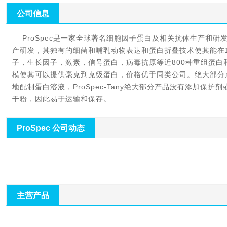
公司信息
    ProSpec是一家全球著名细胞因子蛋白及相关抗体生产和研发品牌。ProSpec的生产和研发工厂位于以色列，专注于蛋白（重组及合成）生
产研发，其独有的细菌和哺乳动物表达和蛋白折叠技术使其能在1
子，生长因子，激素，信号蛋白，病毒抗原等近800种重组蛋白
模使其可以提供毫克到克级蛋白，价格优于同类公司。绝大部分
地配制蛋白溶液，ProSpec-Tany绝大部分产品没有添加保护剂
干粉，因此易于运输和保存。
ProSpec 公司动态
主营产品