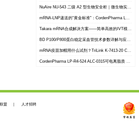
NuAire NU-543 二级 A2 型生物安全柜｜微生物实验室安全操作优选设备
mRNA-LNP递送的"黄金标准"：CordenPharma LP-R4-524（ALC-0315）可电离脂质技术解析
Takara mRNA合成解决方案——简单高效的IVT模板制备
BD P100/P800蛋白稳定采血管技术参数详解与应用选型指南
mRNA疫苗加帽用什么试剂？TriLink K-7413-20 CleanCap共转录加帽 华雅思创现货直发
CordenPharma LP-R4-524 ALC-0315可电离脂质 mRNA-LNP递送专用 华雅思创现货供应
联盟
|
人才招聘