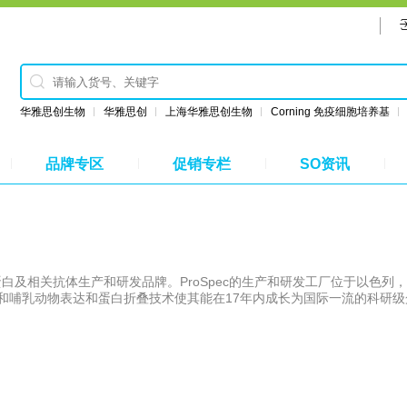
华雅思创生物
华雅思创
上海华雅思创生物
Corning 免疫细胞培养基
品牌专区
促销专栏
SO资讯
和哺乳动物表达和蛋白折叠技术使其能在17年内成长为国际一流的科研级
因子，激素，信号蛋白，病毒抗原等近800种重组蛋白和100多种抗体，是
规模使其可以提供毫克到克级蛋白，价格优于同类公司。绝大部分产品是
希望能更灵活地配制蛋白溶液，ProSpec-Tany绝大部分产品没有添
Spec-Tany绝大部分产品为冻干粉，因此易于运输和保存。