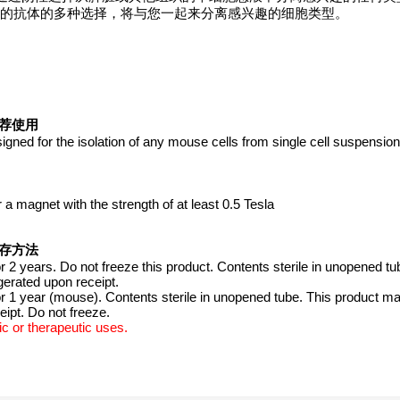
自定义分离的的抗体的多种选择，将与您一起来分离感兴趣的细胞类型。
t 推荐使用
d for the isolation of any mouse cells from single cell suspension
 magnet with the strength of at least 0.5 Tesla
t 保存方法
years. Do not freeze this product. Contents sterile in unopened tu
erated upon receipt.
 1 year (mouse). Contents sterile in unopened tube. This product m
ceipt. Do not freeze.
c or therapeutic uses.