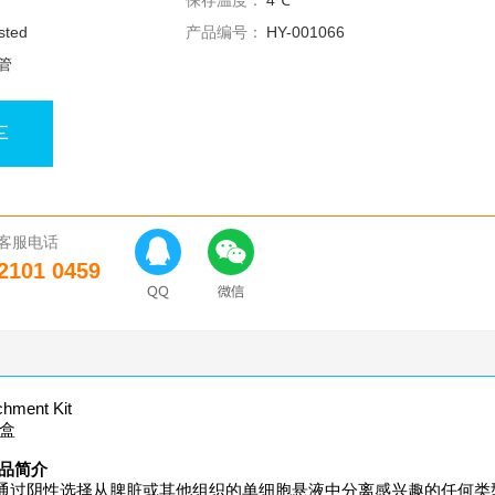
保存温度：
4℃
sted
产品编号：
HY-001066
管
车
客服电话
2101 0459
ment Kit
剂盒
t 产品简介
ichment Kit 旨在通过阴性选择从脾脏或其他组织的单细胞悬液中分离感兴趣的任