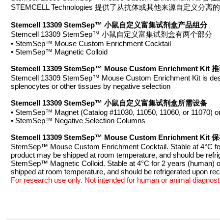
STEMCELL Technologies 提供了从抗体或其他来源
Stemcell 13309 StemSep™ 小鼠自定义富集试剂盒产品组分
Stemcell 13309 StemSep™ 小鼠自定义富集试剂盒有两个部分
• StemSep™ Mouse Custom Enrichment Cocktail
• StemSep™ Magnetic Colloid
Stemcell 13309 StemSep™ Mouse Custom Enrichment Ki
Stemcell 13309 StemSep™ Mouse Custom Enrichment Kit is designe
splenocytes or other tissues by negative selection
Stemcell 13309 StemSep™ 小鼠自定义富集试剂盒所需设备
• StemSep™ Magnet (Catalog #11030, 11050, 11060, or 11070) or a
• StemSep™ Negative Selection Columns
Stemcell 13309 StemSep™ Mouse Custom Enrichment Ki
StemSep™ Mouse Custom Enrichment Cocktail. Stable at 4°C for 2 
product may be shipped at room temperature, and should be refrig
StemSep™ Magnetic Colloid. Stable at 4°C for 2 years (human) or
shipped at room temperature, and should be refrigerated upon re
For research use only. Not intended for human or animal diagnosti