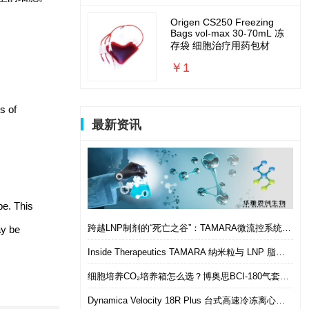
Origen CS250 Freezing
Bags vol-max 30-70mL 冻
存袋 细胞治疗用药包材
￥1
s of
最新资讯
be. This
跨越LNP制剂的“死亡之谷”：TAMARA微流控系统如何实现从筛选到体内的无缝衔接
ay be
Inside Therapeutics TAMARA 纳米粒与 LNP 脂质纳米粒递送制剂系统 微流控 LNP 制备平台
细胞培养CO₂培养箱怎么选？博奥思BCI-180气套式培养箱 进口替代优选
Dynamica Velocity 18R Plus 台式高速冷冻离心机｜多样本通量生物分离优选设备