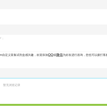
如下：
QQ
微信
Custom自定义富集试剂盒
感兴趣，欢迎添加
或
为好友进行咨询，您也可以拨打客
暂无浏览记录