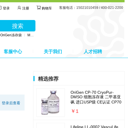
客服电话：15021010459 / 400-021-2200
登录
注册
购物车
搜索
OriGen冻存袋
MSC无血清培养基
BD公司采血管
MSC间充质干细胞培养基
客服中心
关于我们
人才招聘
精选推荐
OriGen CP-70 CryoPur-
DMSO 细胞冻存液 二甲基亚
砜 进口USP级 CE认证 CP70
:
登录后查看
￥1
Lifeline LL-0002 VascuLife