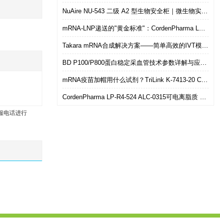
NuAire NU-543 二级 A2 型生物安全柜｜微生物实验室安全操作优选设备
mRNA-LNP递送的"黄金标准"：CordenPharma LP-R4-524（ALC-0315）可电离脂质技术解析
Takara mRNA合成解决方案——简单高效的IVT模板制备
BD P100/P800蛋白稳定采血管技术参数详解与应用选型指南
mRNA疫苗加帽用什么试剂？TriLink K-7413-20 CleanCap共转录加帽 华雅思创现货直发
CordenPharma LP-R4-524 ALC-0315可电离脂质 mRNA-LNP递送专用 华雅思创现货供应
服电话进行