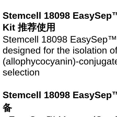
Stemcell 18098 EasySep™ 
Kit 推荐使用
Stemcell 18098 EasySep™ "D
designed for the isolation o
(allophycocyanin)-conjugate
selection
Stemcell 18098 Ea
备