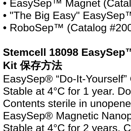
• EasySep™ Magnet (Catal
• "The Big Easy" EasySep™
• RoboSep™ (Catalog #20
Stemcell 18098 EasySep™ 
Kit 保存方法
EasySep® “Do-It-Yourself
Stable at 4°C for 1 year. D
Contents sterile in unopene
EasySep® Magnetic Nanopa
Stable at 4°C for 2 years. 