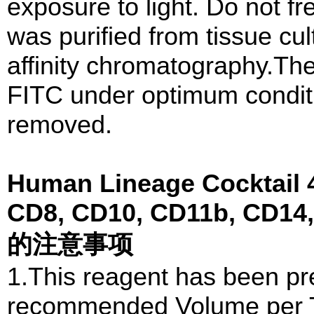
exposure to light. Do not 
was purified from tissue cu
affinity chromatography.Th
FITC under optimum condit
removed.
Human Lineage Cocktail 4
CD8, CD10, CD11b, CD14,
的注意事项
1.This reagent has been pre
recommended Volume per Te