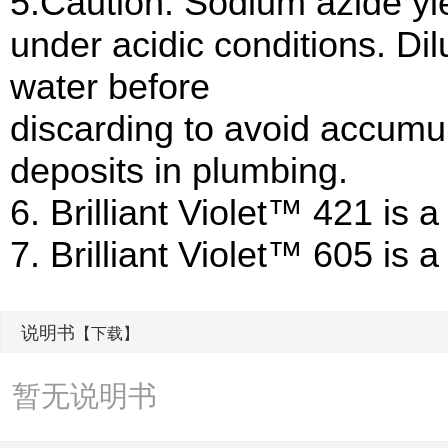
5.Caution: Sodium azide yie
under acidic conditions. Di
water before
discarding to avoid accumul
deposits in plumbing.
6. Brilliant Violet™ 421 is 
7. Brilliant Violet™ 605 is 
说明书
【下载】
暂无说明书