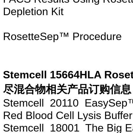
Depletion Kit
RosetteSep™ Procedure
Stemcell 15664HLA 
尽混合物相关产品订购信息
Stemcell 20110 EasySep™ 
Red Blood Cell Lysis Buffe
Stemcell 18001 The Big