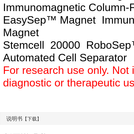
Immunomagnetic Column-F
EasySep™ Magnet Immuno
Magnet
Stemcell 20000 RoboSep
Automated Cell Separat
For research use only. Not
diagnostic or therapeutic u
说明书
【下载】