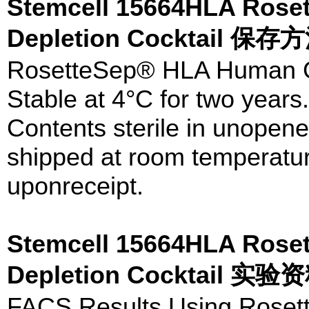
Stemcell 15664HLA Rose
Depletion Cocktail 保存
RosetteSep® HLA Human Gr
Stable at 4°C for two years.
Contents sterile in unopen
shipped at room temperatur
uponreceipt.
Stemcell 15664HLA Rose
Depletion Cocktail 实验
FACS Results Using Roset