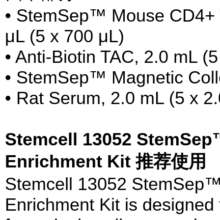
• StemSep™ Mouse CD4+ T 
μL (5 x 700 μL)
• Anti-Biotin TAC, 2.0 mL (5
• StemSep™ Magnetic Collo
• Rat Serum, 2.0 mL (5 x 2
Stemcell 13052 StemSep
Enrichment Kit 推荐使用
Stemcell 13052 StemSep™
Enrichment Kit is designed f