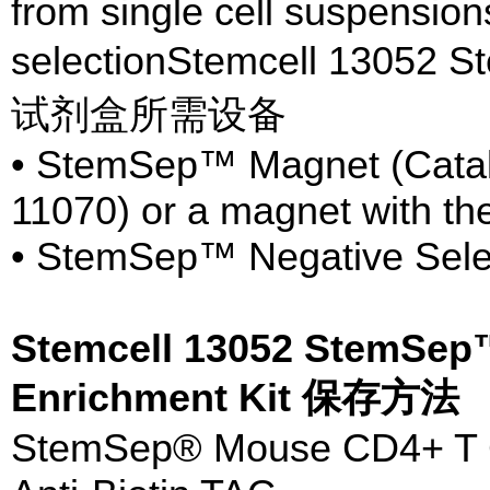
from single cell suspension
selectionStemcell 130
试剂盒所需设备
• StemSep™ Magnet (Catal
11070) or a magnet with the 
• StemSep™ Negative Sele
Stemcell 13052 StemSep
Enrichment Kit 保存方法
StemSep® Mouse CD4+ T Ce