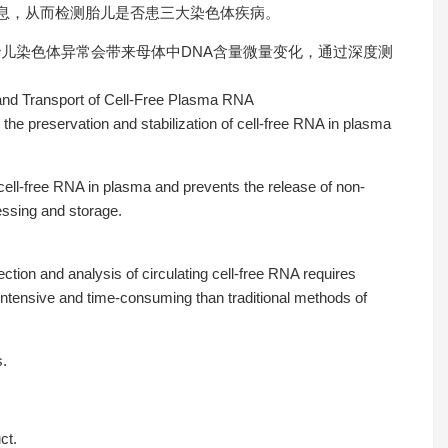
息，从而检测胎儿是否患三大染色体疾病。
胎儿染色体异常会带来母体中DNA含量微量变化，通过深度测
 and Transport of Cell-Free Plasma RNA
the preservation and stabilization of cell-free RNA in plasma
ell-free RNA in plasma and prevents the release of non-
ssing and storage.
tion and analysis of circulating cell-free RNA requires
intensive and time-consuming than traditional methods of
s.
ct.