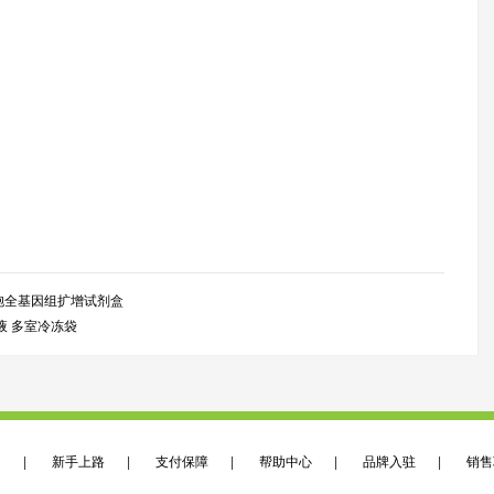
Kit单细胞全基因组扩增试剂盒
合液 多室冷冻袋
们
|
新手上路
|
支付保障
|
帮助中心
|
品牌入驻
|
销售