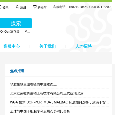
客服电话：15021010459 / 400-021-2200
登录
注册
购物车
搜索
OriGen冻存袋
MSC无血清培养基
BD公司采血管
MSC间充质干细胞培养基
客服中心
关于我们
人才招聘
焦点报道
华雅生物集团在疫情中迎难而上
北京红荣微再生物工程技术有限公司正式落地北京
WGA 技术 DOP-PCR, MDA , MALBAC 到底如何选择，满满干货来啦！
全球与中国干细胞专利发展态势对比分析