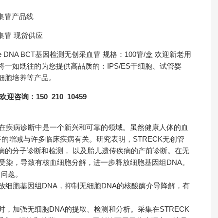
样本收集管产品线
样本收集管 现货供应
-Free DNA BCT基因检测无创采血管 规格：100管/盒 欢迎新老用
一如既往的为您提供高品质的：IPS/ES干细胞、试管婴
细胞培养等产品。
咨询：150 210 10459
，在疾病诊断中是一个新兴和可靠的领域。虽然健康人体的血
平的增减与许多临床疾病有关。研究表明，STRECK无创管
病的分子诊断和检测， 以及胎儿遗传疾病的产前诊断。在无
受染，导致有核血细胞分解，进一步释放细胞基因组DNA。
列问题。
放细胞基因组DNA，抑制无细胞DNA的核酸酶介导降解，有
时，加强无细胞DNA的提取、检测和分析。采集在STRECK