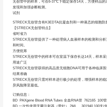
无创管中的样本，可在6-37℃下稳定保存14天，方便样品
发现和加强诊断检测。
试剂
STRECK无创管含有K3EDTA抗凝血剂和一种液态的细胞防
【STRECK无创管特点】
省时省力
STRECK无创管提供了一种处理病人血液样本的检测和分
和时间。
方便统筹
STRECK无创管中的样本可在室温下保存长达14天，样本
用途广泛
STRECK无创管获得的高品质无细胞DNA可用于各种临床
结果准确
STRECK无创管只需对样本进行极少的处理，增强样本的稳
异风险降至最低。
订购信息：
BD PAXgene Blood RNA Tubes 全血RNA管 762165 100
BD 一次性使用无菌注射器（带针） 2ML 301940 100支/