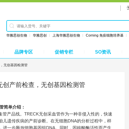
华雅思创生物
华雅思创
上海华雅思创生物
Corning 免疫细胞培养基
品牌专区
促销专栏
SO资讯
产前检查，无创基因检测管
 218976无创产前检查，无创基因检测管
因检测管简单介绍：
游离RNA样本收集管产品线。TRECK无创采血管作为一种非侵入性的，快速
胎儿遗传疾病的产前诊断。在无细胞DNA的分析过程中，样
，进一步释放细胞基因组DNA。同时，因核酸酶活性而产生