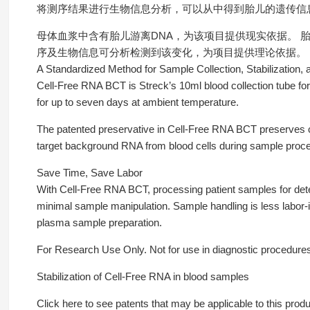
将测序结果进行生物信息分析，可以从中得到胎儿的遗传信
母体血浆中含有胎儿游离DNA，为该项目提供现实依据。 
序及生物信息可分析检测到该变化，为项目提供理论依据。
A Standardized Method for Sample Collection, Stabilization,
Cell-Free RNA BCT is Streck’s 10ml blood collection tube for 
for up to seven days at ambient temperature.
The patented preservative in Cell-Free RNA BCT preserves c
target background RNA from blood cells during sample proce
Save Time, Save Labor
With Cell-Free RNA BCT, processing patient samples for detec
minimal sample manipulation. Sample handling is less labor-
plasma sample preparation.
For Research Use Only. Not for use in diagnostic procedure
Stabilization of Cell-Free RNA in blood samples
Click here to see patents that may be applicable to this produ