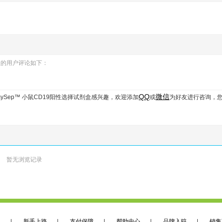
择试剂盒的用户评论如下：
QQ
微信
54 EasySep™ 小鼠CD19阳性选择试剂盒
感兴趣，欢迎添加
或
为好友进行咨询，
暂无浏览记录
们
|
新手上路
|
支付保障
|
帮助中心
|
品牌入驻
|
销售