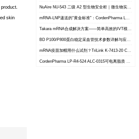
s product.
NuAire NU-543 二级 A2 型生物安全柜｜微生物实验室安全操作优选设备
ed skin
mRNA-LNP递送的"黄金标准"：CordenPharma LP-R4-524（ALC-0315）可电离脂质技术解析
Takara mRNA合成解决方案——简单高效的IVT模板制备
BD P100/P800蛋白稳定采血管技术参数详解与应用选型指南
mRNA疫苗加帽用什么试剂？TriLink K-7413-20 CleanCap共转录加帽 华雅思创现货直发
CordenPharma LP-R4-524 ALC-0315可电离脂质 mRNA-LNP递送专用 华雅思创现货供应