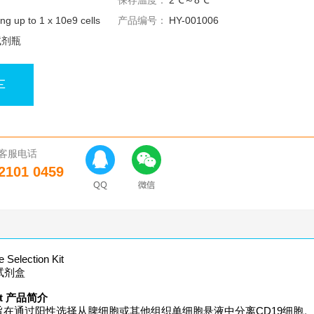
保存温度：
2℃～8℃
ing up to 1 x 10e9 cells
产品编号：
HY-001006
试剂瓶
车
客服电话
2101 0459
election Kit
择试剂盒
 Kit 产品简介
Selection Kit 旨在通过阳性选择从脾细胞或其他组织单细胞悬液中分离CD19细胞。St