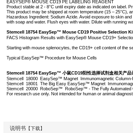
EASYSEP® MOUSE CD19 PE LABELING REAGENT
Product stable at 2 - 8°C until expiry date as indicated on label. P
This product may be shipped at room temperature (15 – 25°C), and
Hazardous Ingredient: Sodium Azide. Avoid exposure to skin and 
with soap and water. Flush eyes with water. Dilute with running wa
Stemcell 18754 EasySep™ Mouse CD19 Positive Selection
FACS Histogram Results with EasySep® Mouse CD19+ Selection
Starting with mouse splenocytes, the CD19+ cell content of the se
Typical EasySep™ Procedure for Mouse Cells
Stemcell 18754 EasySep™ 小鼠CD19阳性选择试剂盒相关
Stemcell 18000 EasySep™ Magnet Immunomagnetic Column-
Stemcell 18001 The Big Easy EasySep™ Magnet Immunomagn
Stemcell 20000 RoboSep™ RoboSep™ - The Fully Automated C
For research use only. Not intended for human or animal diagnosti
说明书
【下载】