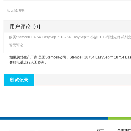
暂无说明书
用户评论
【0】
购买Stemcell 18754 EasySep™ 18754 EasySep™ 小鼠CD19阳性选
暂无评论
如果您对生产厂家 美国Stemcell公司，
Stemcell 18754 EasySep™ 187
客服电话进行人工咨询。
浏览记录
首页
|
关于我