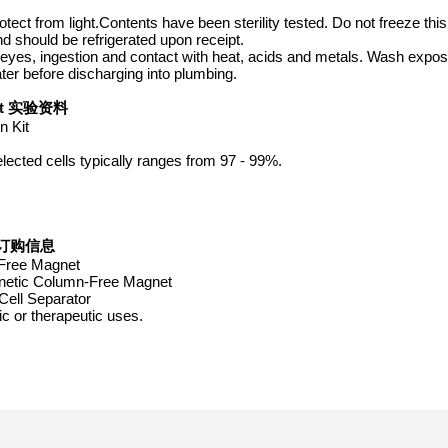
rotect from light.Contents have been sterility tested. Do not freeze thi
 should be refrigerated upon receipt.
eyes, ingestion and contact with heat, acids and metals. Wash expos
ter before discharging into plumbing.
 Kit 实验资料
 Kit
lected cells typically ranges from 97 - 99%.
产品订购信息
Free Magnet
etic Column-Free Magnet
ell Separator
c or therapeutic uses.