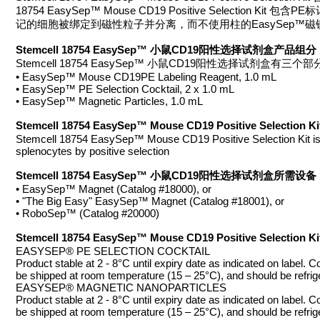
18754 EasySep™ Mouse CD19 Positive Select
记的细胞被绑定到磁性粒子并分离，而不使用柱的EasySep™
Stemcell 18754 EasySep™ 小鼠CD19阳性选择试剂盒产品组分
Stemcell 18754 EasySep™ 小鼠CD19阳性选择试剂盒有三个部
• EasySep™ Mouse CD19PE Labeling Reagent, 1.0 mL
• EasySep™ PE Selection Cocktail, 2 x 1.0 mL
• EasySep™ Magnetic Particles, 1.0 mL
Stemcell 18754 EasySep™ Mouse CD19 Positive Selection
Stemcell 18754 EasySep™ Mouse CD19 Positive Selection Kit is d
splenocytes by positive selection
Stemcell 18754 EasySep™ 小鼠CD19阳性选择试剂盒所需设备
• EasySep™ Magnet (Catalog #18000), or
• "The Big Easy" EasySep™ Magnet (Catalog #18001), or
• RoboSep™ (Catalog #20000)
Stemcell 18754 EasySep™ Mouse CD19 Positive Selection
EASYSEP® PE SELECTION COCKTAIL
Product stable at 2 - 8°C until expiry date as indicated on label. 
be shipped at room temperature (15 – 25°C), and should be refrig
EASYSEP® MAGNETIC NANOPARTICLES
Product stable at 2 - 8°C until expiry date as indicated on label. 
be shipped at room temperature (15 – 25°C), and should be refrig