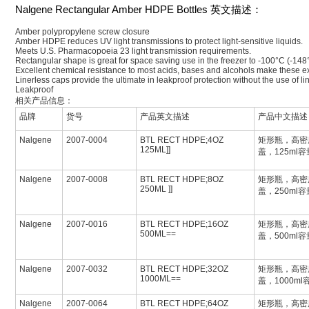
Nalgene Rectangular Amber HDPE Bottles 英文描述：
Amber polypropylene screw closure
Amber HDPE reduces UV light transmissions to protect light-sensitive liquids.
Meets U.S. Pharmacopoeia 23 light transmission requirements.
Rectangular shape is great for space saving use in the freezer to -100°C (-148
Excellent chemical resistance to most acids, bases and alcohols make these ex
Linerless caps provide the ultimate in leakproof protection without the use of l
Leakproof
相关产品信息：
品牌
货号
产品英文描述
产品中文描述
Nalgene
2007-0004
BTL RECT HDPE;4OZ
矩形瓶，高密
125ML]]
盖，125ml容
Nalgene
2007-0008
BTL RECT HDPE;8OZ
矩形瓶，高密
250ML ]]
盖，250ml容
Nalgene
2007-0016
BTL RECT HDPE;16OZ
矩形瓶，高密
500ML==
盖，500ml容
Nalgene
2007-0032
BTL RECT HDPE;32OZ
矩形瓶，高密
1000ML==
盖，1000ml
Nalgene
2007-0064
BTL RECT HDPE;64OZ
矩形瓶，高密