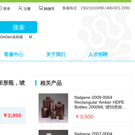
客服电话：15021010459 / 400-021-2200
登录
注册
购物车
搜索
OriGen冻存袋
MSC无血清培养基
BD公司采血管
MSC间充质干细胞培养基
客服中心
关于我们
人才招聘
琥珀色矩形瓶，琥
相关产品
Nalgene 2009-0064
Rectangular Amber HDPE
Bottles 2000ML 琥珀色矩形
瓶，琥珀色高密度聚乙烯，
￥2,950
:
￥3,500
琥珀色聚丙烯螺旋盖
Nalgene 2007-0004