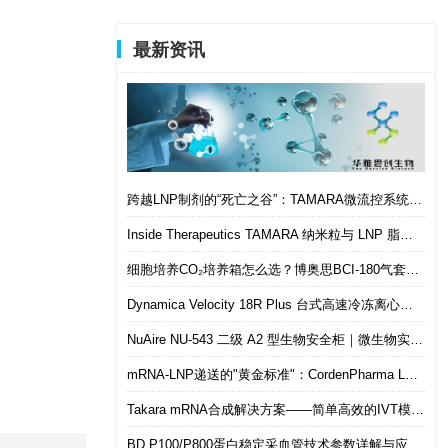
最新资讯
跨越LNP制剂的“死亡之谷”：TAMARA微流控系统如何实现从筛选到体内的无缝衔接
Inside Therapeutics TAMARA 纳米粒与 LNP 脂质纳米粒递送制剂系统 微流控 LNP 制备平台
细胞培养CO₂培养箱怎么选？博奥思BCI-180气套式培养箱 进口替代优选
Dynamica Velocity 18R Plus 台式高速冷冻离心机｜多样本通量生物分离优选设备
NuAire NU-543 二级 A2 型生物安全柜｜微生物实验室安全操作优选设备
mRNA-LNP递送的"黄金标准"：CordenPharma LP-R4-524（ALC-0315）可电离脂质技术解析
Takara mRNA合成解决方案——简单高效的IVT模板制备
BD P100/P800蛋白稳定采血管技术参数详解与应用选型指南