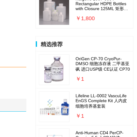
Rectangular HDPE Bottles
with Closure 125ML 矩形
瓶，高密度聚乙烯，聚丙烯
￥1,800
螺旋盖
精选推荐
OriGen CP-70 CryoPur-
DMSO 细胞冻存液 二甲基亚
砜 进口USP级 CE认证 CP70
￥1
Lifeline LL-0002 VascuLife
EnGS Complete Kit 人内皮
细胞培养基套装
￥1
Anti-Human CD4 PerCP-