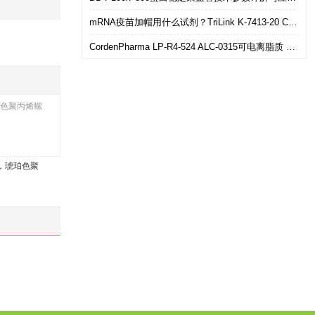
mRNA疫苗加帽用什么试剂？TriLink K-7413-20 CleanCap共转录加帽 华雅思创现货直发
CordenPharma LP-R4-524 ALC-0315可电离脂质 mRNA-LNP递送专用 华雅思创现货供应
，琥珀色聚丙烯螺
聚乙烯，琥珀色聚