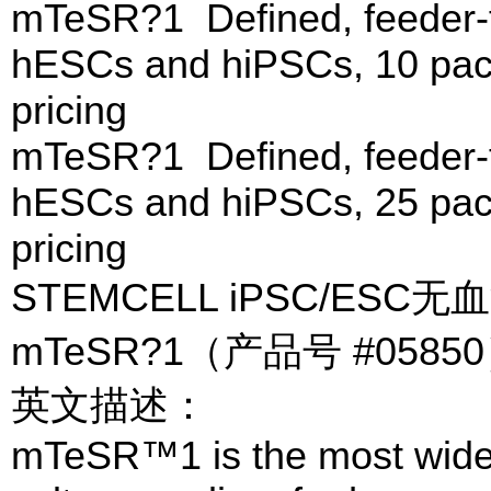
mTeSR?1 Defined, feeder-
hESCs and hiPSCs, 10 pa
pricing
mTeSR?1 Defined, feeder-
hESCs and hiPSCs, 25 pa
pricing
STEMCELL iPSC/ES
mTeSR?1（产品号 #05850
英文描述：
mTeSR™1 is the most widely