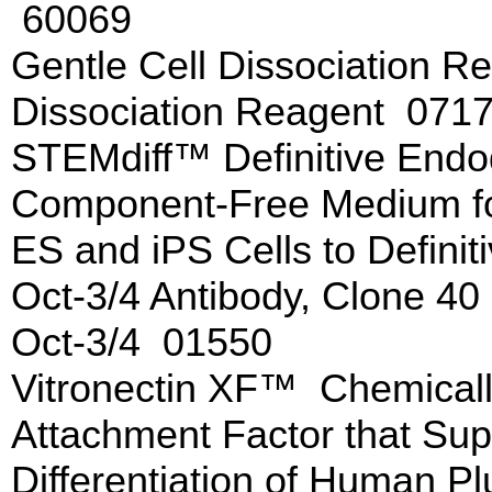
60069
Gentle Cell Dissociation 
Dissociation Reagent 071
STEMdiff™ Definitive Endo
Component-Free Medium for
ES and iPS Cells to Defin
Oct-3/4 Antibody, Clone 4
Oct-3/4 01550
Vitronectin XF™ Chemicall
Attachment Factor that Sup
Differentiation of Human P