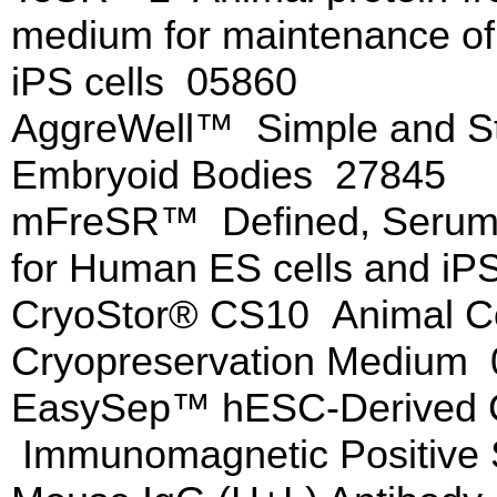
medium for maintenance of
iPS cells 05860
AggreWell™ Simple and St
Embryoid Bodies 27845
mFreSR™ Defined, Serum-
for Human ES cells and iP
CryoStor® CS10 Animal C
Cryopreservation Medium
EasySep™ hESC-Derived CD
Immunomagnetic Positive S