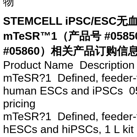
物
STEMCELL iPSC/E
mTeSR™1（产品号 #058
#05860）相关产品订购信
Product Name Description
mTeSR?1 Defined, feeder-
human ESCs and iPSCs 0
pricing
mTeSR?1 Defined, feeder-
hESCs and hiPSCs, 1 L kit