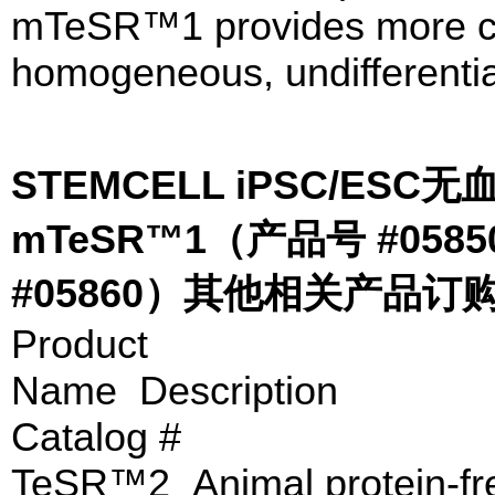
mTeSR™1 provides more con
homogeneous, undifferenti
STEMCELL iPSC/E
mTeSR™1（产品号 #058
#05860）其他相关产品订
Product
Nam
Catalog #
TeSR™2 Animal protein-fre