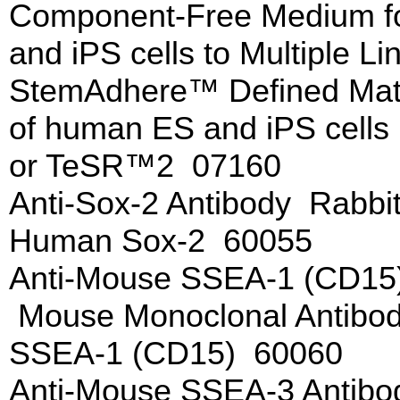
Component-Free Medium for
and iPS cells to Multiple 
StemAdhere™ Defined Matr
of human ES and iPS cells
or TeSR™2 07160
Anti-Sox-2 Antibody Rabbit
Human Sox-2 60055
Anti-Mouse SSEA-1 (CD15)
Mouse Monoclonal Antibod
SSEA-1 (CD15) 60060
Anti-Mouse SSEA-3 Antibo