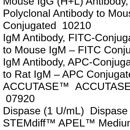
Mouse IgG (H+L) Antibody
Polyclonal Antibody to Mo
Conjugated 10210
IgM Antibody, FITC-Conjug
to Mouse IgM – FITC Conj
IgM Antibody, APC-Conjuga
to Rat IgM – APC Conjuga
ACCUTASE™ ACCUTASE™ C
07920
Dispase (1 U/mL) Dispase
STEMdiff™ APEL™ Medium