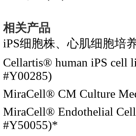
相关产品
iPS
细胞株、心肌细胞培
Cellartis® human iPS cell 
#Y00285)
MiraCell® CM Culture Me
MiraCell® Endothelial Cell
#Y50055)*