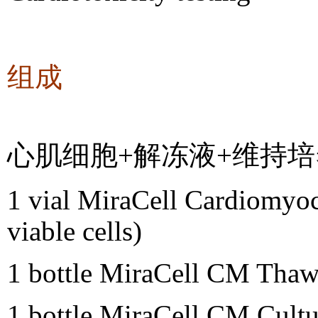
组成
心肌细胞
+
解冻液
+
维持培
1 vial MiraCell Cardiomyo
viable cells)
1 bottle MiraCell CM Tha
1 bottle MiraCell CM Cult