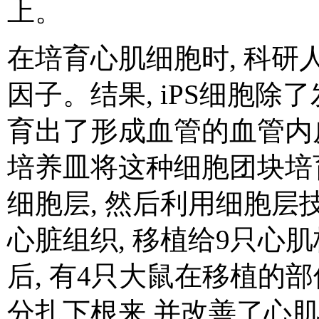
上。
在培育心肌细胞时
,
科研
因子。结果
, iPS
细胞除了
育出了形成血管的血管内
培养皿将这种细胞团块培
细胞层
,
然后利用细胞层
心脏组织
,
移植给
9
只心肌
后
,
有
4
只大鼠在移植的部
分扎下根来
,
并改善了心