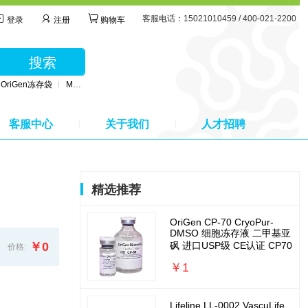
客服电话：15021010459 / 400-021-2200
登录
注册
购物车
搜索
OriGen冻存袋
MSC无血清培养基
BD公司采血管
MSC间充质干细胞培养基
客服中心
关于我们
人才招聘
精选推荐
OriGen CP-70 CryoPur-
DMSO 细胞冻存液 二甲基亚
￥0
砜 进口USP级 CE认证 CP70
价格:
￥1
Lifeline LL-0002 VascuLife