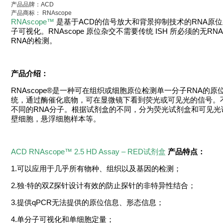
产品品牌：ACD
产品商标： RNAscope
RNAscope™
是基于ACD的信号放大和背景抑制技术的RNA原
子可视化。RNAscope 原位杂交不需要传统 ISH 所必须的
RNA的检测。
产品介绍：
RNAscope®是一种可在组织或细胞原位检测单一分子RNA的
统，通过酶催化底物，可在显微镜下看到荧光或可见光的信号。不
不同的RNA分子。根据试剂盒的不同，分为荧光试剂盒和可见
壁细胞，悬浮细胞样本等。
ACD RNAscope™ 2.5 HD Assay – RED试剂盒
产品特点：
1.可以应用于几乎所有物种、组织以及基因的检测；
2.独·特的双Z探针设计有效的防止探针的非特异性结合；
3.提供qPCR无法提供的原位信息、形态信息；
4.单分子可视化和单细胞定量；