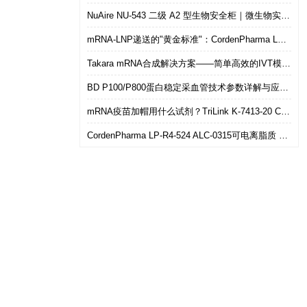
NuAire NU-543 二级 A2 型生物安全柜｜微生物实验室安全操作优选设备
mRNA-LNP递送的"黄金标准"：CordenPharma LP-R4-524（ALC-0315）可电离脂质技术解析
Takara mRNA合成解决方案——简单高效的IVT模板制备
BD P100/P800蛋白稳定采血管技术参数详解与应用选型指南
mRNA疫苗加帽用什么试剂？TriLink K-7413-20 CleanCap共转录加帽 华雅思创现货直发
CordenPharma LP-R4-524 ALC-0315可电离脂质 mRNA-LNP递送专用 华雅思创现货供应