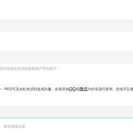
y – RED可见光红色试剂盒的用户评论如下：
QQ
微信
ssay – RED可见光红色试剂盒
感兴趣，欢迎添加
或
为好友进行咨询，您也可以
暂无浏览记录