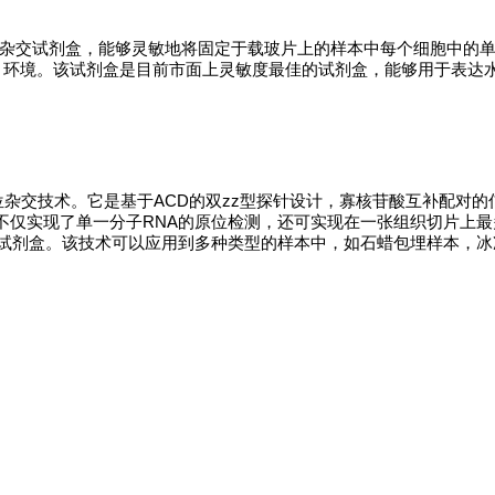
位杂交试剂盒，能够灵敏地将固定于载玻片上的样本中每个细胞中的单
无RNA 环境。该试剂盒是目前市面上灵敏度最佳的试剂盒，能够用于表达
原位杂交技术。它是基于ACD的双zz型探针设计，寡核苷酸互补配对
仅实现了单一分子RNA的原位检测，还可实现在一张组织切片上最
光试剂盒。该技术可以应用到多种类型的样本中，如石蜡包埋样本，冰