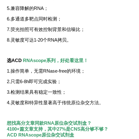
5.兼容降解的RNA；
6.多通道多靶点同时检测；
7.荧光拍照可有效控制背景和信噪比；
8.灵敏度可达1-20个RNA拷贝。
选ACD
RNAscope系列，好处看这里！
1.操作简单，无需RNase-free的环境；
2.只需6-8h即可完成实验；
3.检测结果具有稳定一致性；
4.灵敏度和特异性显著高于传统原位杂交方法。
想找高分文章同款RNA原位杂交试剂盒？
4100+篇文章支持，其中27%是CNS高分够不够？
ACD RNAscope原位杂交试剂盒