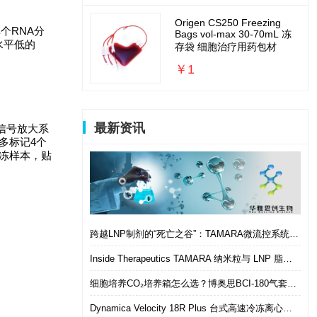
Origen CS250 Freezing
个RNA分
Bags vol-max 30-70mL 冻
水平低的
存袋 细胞治疗用药包材
￥1
最新资讯
的信号放大系
多标记4个
冻样本，贴
跨越LNP制剂的“死亡之谷”：TAMARA微流控系统如何实现从筛选到体内的无缝衔接
Inside Therapeutics TAMARA 纳米粒与 LNP 脂质纳米粒递送制剂系统 微流控 LNP 制备平台
细胞培养CO₂培养箱怎么选？博奥思BCI-180气套式培养箱 进口替代优选
Dynamica Velocity 18R Plus 台式高速冷冻离心机｜多样本通量生物分离优选设备