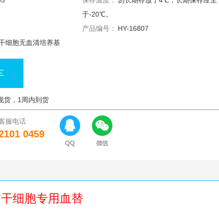
05
保存温度：
勿长期存放于4℃，长期保存应至
于-20℃。
产品编号：
HY-16807
干细胞无血清培养基
车
现货，1周内到货
客服电话
2101 0459
充质干细胞专用血替