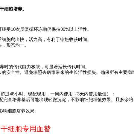
质干细胞培养。
经受10次反复循环冻融仍保持90%以上活性。
后细胞爬出快，活力高，有利于缩短收获时间。
快，形态均一。
在体外培养时的传代能力极限，可显著延长传代时间。
步的安全性。避免辐照去病毒带来的生长活性损失。确保所有主要病毒以
时间不超过48小时。现配现用，一周内使用（3天内使用最佳）；
清澈透明。复配完全培养基后可能出现轻微沉淀，不影响细胞增值效果。且多余
，不影响细胞培养效果。
充质干细胞专用血替