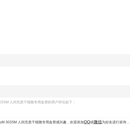
HuM 303SM 人间充质干细胞专用血替的用户评论如下：
QQ
微信
CGmHuM 303SM 人间充质干细胞专用血替
感兴趣，欢迎添加
或
为好友进行咨询，