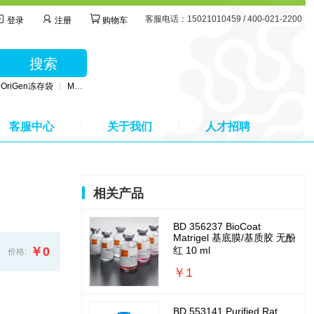
客服电话：15021010459 / 400-021-2200
登录
注册
购物车
搜索
OriGen冻存袋
MSC无血清培养基
BD公司采血管
MSC间充质干细胞培养基
客服中心
关于我们
人才招聘
相关产品
BD 356237 BioCoat
Matrigel 基底膜/基质胶 无酚
￥0
红 10 ml
价格:
￥1
BD 553141 Purified Rat