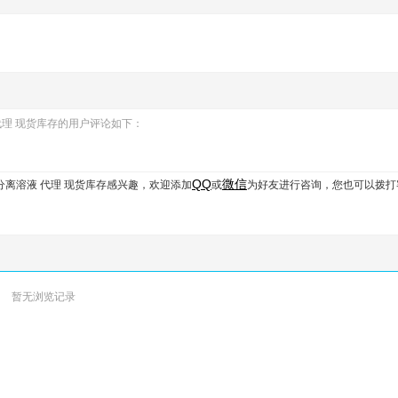
溶液 代理 现货库存的用户评论如下：
QQ
微信
™细胞分离溶液 代理 现货库存
感兴趣，欢迎添加
或
为好友进行咨询，您也可以拨打
暂无浏览记录