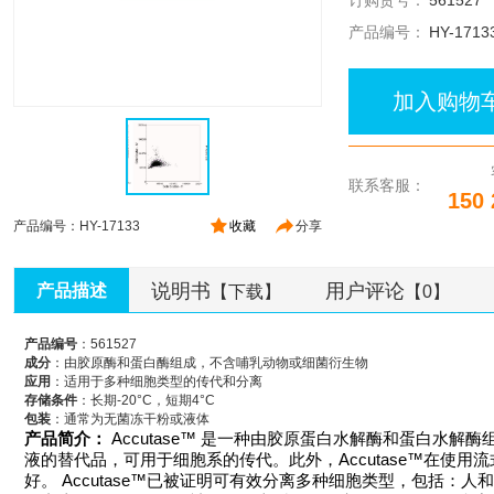
订购货号：
561527
产品编号：
HY-1713
加入购物
联系客服：
150 
产品编号：HY-17133
收藏
分享
说明书
用户评论
产品描述
【下载】
【0】
产品编号
：561527
成分
：由胶原酶和蛋白酶组成，不含哺乳动物或细菌衍生物
应用
：适用于多种细胞类型的传代和分离
存储条件
：长期-20°C，短期4°C
包装
：通常为无菌冻干粉或液体
产品简介：
Accutase™ 是一种由胶原蛋白水解酶和蛋白水解酶
液的替代品，可用于细胞系的传代。此外，Accutase™在使
好。 Accutase™已被证明可有效分离多种细胞类型，包括