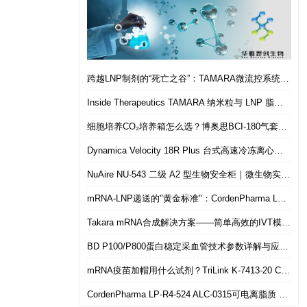
跨越LNP制剂的“死亡之谷”：TAMARA微流控系统如何实现从筛选到体内的无缝衔接
Inside Therapeutics TAMARA 纳米粒与 LNP 脂质纳米粒递送制剂系统 微流控 LNP 制备平台
细胞培养CO₂培养箱怎么选？博奥思BCI-180气套式培养箱 进口替代优选
Dynamica Velocity 18R Plus 台式高速冷冻离心机｜多样本通量生物分离优选设备
NuAire NU-543 二级 A2 型生物安全柜｜微生物实验室安全操作优选设备
mRNA-LNP递送的"黄金标准"：CordenPharma LP-R4-524（ALC-0315）可电离脂质技术解析
Takara mRNA合成解决方案——简单高效的IVT模板制备
BD P100/P800蛋白稳定采血管技术参数详解与应用选型指南
mRNA疫苗加帽用什么试剂？TriLink K-7413-20 CleanCap共转录加帽 华雅思创现货直发
CordenPharma LP-R4-524 ALC-0315可电离脂质 mRNA-LNP递送专用 华雅思创现货供应