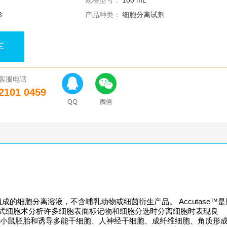
规格型号：
100 mL
3
产品种类：
细胞分离试剂
车
客服电话
2101 0459
组成的细胞分离溶液，不含哺乳动物或细菌衍生产品。 Accutase™
用流式细胞术分析许多细胞表面标记物和细胞分选时分离细胞时表现良
：人和小鼠胚胎和诱导多能干细胞、人神经干细胞、成纤维细胞、角质形