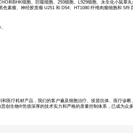
O和BHK细胞、巨噬细胞、293细胞、L929细胞、永生化小鼠睾
转移性黑色素瘤、神经胶质瘤 U251 和 D54、HT1080 纤维肉瘤细胞和 Sf
率。
：
试剂和医疗耗材产品，我们的客户遍及细胞治疗、疫苗抗体、医疗诊断
雅思创生物®凭借深厚的技术实力和严格的质量控制体系，已成为众