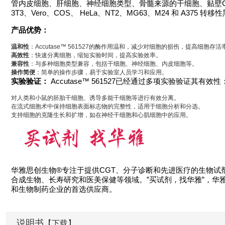
管内皮细胞、肝细胞、神经细胞类型、骨髓来源的干细胞、贴壁CH
3T3、Vero、COS、 HeLa、NT2、MG63、M24 和 A375 
产品优势：
温和性
：Accutase™ 561527的酶作用温和，减少对细胞的损伤，提高细胞存活
高效性
：快速分离细胞，缩短实验时间，提高实验效率。
兼容性
：与多种细胞类型兼容，包括干细胞、神经细胞、内皮细胞等。
操作简便
：简单的操作步骤，易于实验室人员学习和应用。
实验验证：
Accutase™ 561527已经通过多项实验验证其有效性
对人类和小鼠的胚胎干细胞、诱导多能干细胞等进行有效分离。
在流式细胞术中保持细胞表面标志物的完整性，适用于细胞分析和分选。
支持细胞的克隆生长和扩增，如在神经干细胞和心肌细胞中的应用。
华雅思创生物®专注于提供CGT、分子诊断和先进医疗的生物
合成生物、长寿研究和医美保健等领域。”买试剂，找华雅”，华
和生物制药企业的首选供应商。
说明书
【下载】