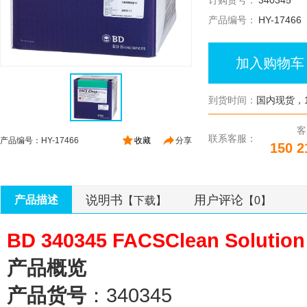
订购货号：
340345
产品编号：
HY-17466
加入购物车
到货时间：
国内现货，1
客
联系客服：
产品编号：HY-17466
收藏
分享
150 2
说明书
用户评论
产品描述
【下载】
【0】
BD 340345 FACSClean Sol
产品概览
产品货号
：340345