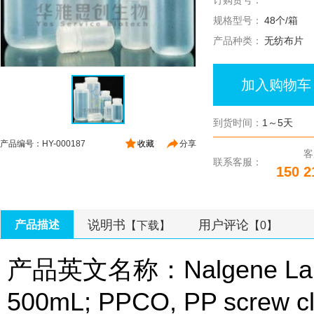
订购货号：
规格型号：
48个/箱
产品种类：
无纺布片
加入购物车
到货时间：
1～5天
产品编号：HY-000187
收藏
分享
客
联系客服：
150 2
说明书
用户评论
产品描述
【下载】
【0】
产品英文名称：Nalgene Lab Qua
500mL; PPCO, PP screw cl