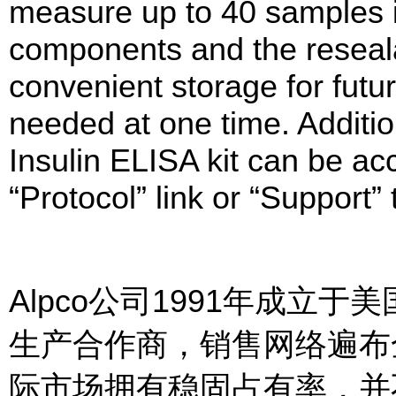
measure up to 40 samples in
components and the reseala
convenient storage for future
needed at one time. Additio
Insulin ELISA kit can be ac
“Protocol” link or “Support”
Alpco公司1991年成立
生产合作商，销售网络遍布全
际市场拥有稳固占有率，并