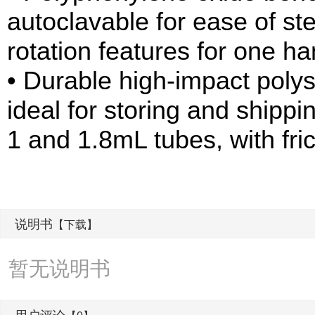
autoclavable for ease of ste
rotation features for one 
• Durable high-impact poly
ideal for storing and shippi
1 and 1.8mL tubes, with frict
说明书
【下载】
暂无说明书