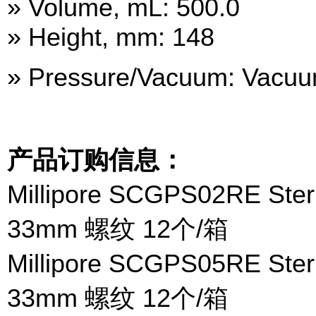
» Volume, mL: 500.0
» Height, mm: 148
» Pressure/Vacuum: Vacu
产品订购信息：
Millipore SCGPS02RE S
33mm 螺纹 12个/箱
Millipore SCGPS05RE S
33mm 螺纹 12个/箱