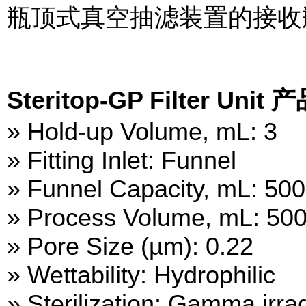
瓶顶式真空抽滤装置的接收
Steritop-GP Filter Uni
» Hold-up Volume, mL: 3
» Fitting Inlet: Funnel
» Funnel Capacity, mL: 500
» Process Volume, mL: 50
» Pore Size (µm): 0.22
» Wettability: Hydrophilic
» Sterilization: Gamma irra