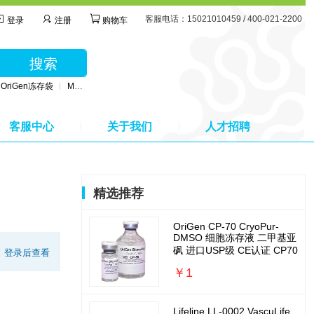
客服电话：15021010459 / 400-021-2200
登录
注册
购物车
搜索
OriGen冻存袋
MSC无血清培养基
BD公司采血管
MSC间充质干细胞培养基
客服中心
关于我们
人才招聘
精选推荐
OriGen CP-70 CryoPur-
DMSO 细胞冻存液 二甲基亚
砜 进口USP级 CE认证 CP70
:
登录后查看
￥1
Lifeline LL-0002 VascuLife