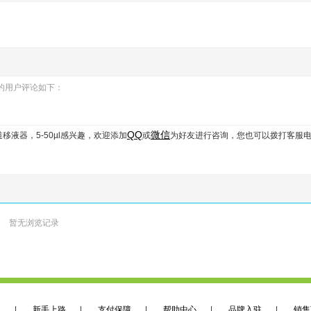
0µl的用户评论如下：
QQ
微信
多道移液器，5-50µl
感兴趣，欢迎添加
或
为好友进行咨询，您也可以拨打客服
暂无浏览记录
们
|
新手上路
|
支付保障
|
帮助中心
|
品牌入驻
|
销售