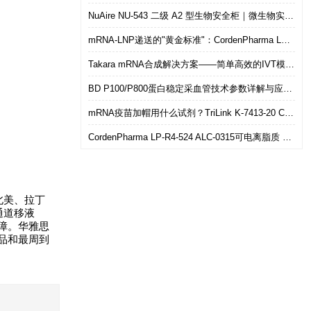
NuAire NU-543 二级 A2 型生物安全柜｜微生物实验室安全操作优选设备
mRNA-LNP递送的"黄金标准"：CordenPharma LP-R4-524（ALC-0315）可电离脂质技术解析
Takara mRNA合成解决方案——简单高效的IVT模板制备
BD P100/P800蛋白稳定采血管技术参数详解与应用选型指南
mRNA疫苗加帽用什么试剂？TriLink K-7413-20 CleanCap共转录加帽 华雅思创现货直发
CordenPharma LP-R4-524 ALC-0315可电离脂质 mRNA-LNP递送专用 华雅思创现货供应
北美、拉丁
通道移液
障。华雅思
品和最周到