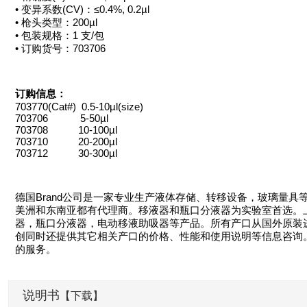
• 变异系数(CV)：≤0.4%, 0.2µl
• 枪头类型：200µl
• 包装规格：1 支/包
• 订购货号：703706
订购信息：
703770(Cat#) 0.5-10µl(size)
703706 5-50µl
703708 10-100µl
703710 20-200µl
703712 30-300µl
德国Brand公司是一家专业生产液体存储、转移设备，玻璃量
美洲和东南亚都有代理商。移液器和瓶口分液器为实验室首选。上
器，瓶口分液器，电动移液助吸器等产品。所有产口从国外原装
创同时还提供其它相关产口的价格、性能和使用说明等信息咨询
的服务。
说明书
【下载】