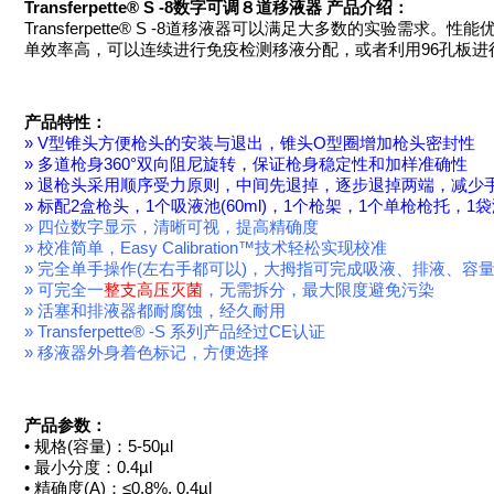
Transferpette® S -8数字可调８道移液器 产品介绍：
Transferpette® S -8道移液器可以满足大多数的实验
单效率高，可以连续进行免疫检测移液分配，或者利用96孔板
产品特性：
» V型锥头方便枪头的安装与退出，锥头O型圈增加枪头密封性
» 多道枪身360°双向阻尼旋转，保证枪身稳定性和加样准确性
» 退枪头采用顺序受力原则，中间先退掉，逐步退掉两端，减少
» 标配2盒枪头，1个吸液池(60ml)，1个枪架，1个单枪枪托，1
» 四位数字显示，清晰可视，提高精确度
» 校准简单，Easy Calibration™技术轻松实现校准
» 完全单手操作(左右手都可以)，大拇指可完成吸液、排液、容
» 可完全一
整支高压灭菌
，无需拆分，最大限度避免污染
» 活塞和排液器都耐腐蚀，经久耐用
» Transferpette® -S 系列产品经过CE认证
» 移液器外身着色标记，方便选择
产品参数：
• 规格(容量)：5-50µl
• 最小分度：0.4µl
• 精确度(A)：≤0.8%, 0.4µl