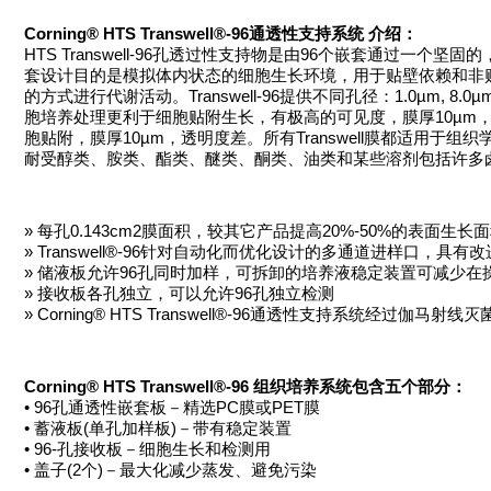
Corning® HTS Transwell®-96通透性支持系统 介绍：
HTS Transwell-96孔透过性支持物是由96个嵌套通过一个
套设计目的是模拟体内状态的细胞生长环境，用于贴壁依赖和非
的方式进行代谢活动。Transwell-96提供不同孔径：1.0µm, 8.0µm
胞培养处理更利于细胞贴附生长，有极高的可见度，膜厚10µm，
胞贴附，膜厚10µm，透明度差。所有Transwell膜都适用
耐受醇类、胺类、酯类、醚类、酮类、油类和某些溶剂包括许多卤
» 每孔0.143cm2膜面积，较其它产品提高20%-50%的表面生长
» Transwell®-96针对自动化而优化设计的多通道进样口，具
» 储液板允许96孔同时加样，可拆卸的培养液稳定装置可减少
» 接收板各孔独立，可以允许96孔独立检测
» Corning® HTS Transwell®-96通透性支持系统经过伽马射线灭
Corning® HTS Transwell®-96 组织培养系统包含五个部分：
• 96孔通透性嵌套板－精选PC膜或PET膜
• 蓄液板(单孔加样板)－带有稳定装置
• 96-孔接收板－细胞生长和检测用
• 盖子(2个)－最大化减少蒸发、避免污染