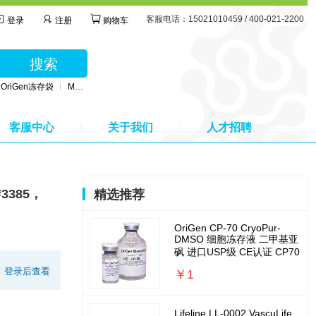
客服电话：15021010459 / 400-021-2200
登录
注册
购物车
搜索
OriGen冻存袋
MSC无血清培养基
BD公司采血管
MSC间充质干细胞培养基
客服中心
关于我们
人才招聘
3385，
精选推荐
OriGen CP-70 CryoPur-
DMSO 细胞冻存液 二甲基亚
砜 进口USP级 CE认证 CP70
:
登录后查看
￥1
Lifeline LL-0002 VascuLife