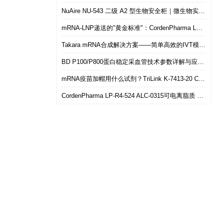
NuAire NU-543 二级 A2 型生物安全柜｜微生物实验室安全操作优选设备
mRNA-LNP递送的"黄金标准"：CordenPharma LP-R4-524（ALC-0315）可电离脂质技术解析
Takara mRNA合成解决方案——简单高效的IVT模板制备
BD P100/P800蛋白稳定采血管技术参数详解与应用选型指南
mRNA疫苗加帽用什么试剂？TriLink K-7413-20 CleanCap共转录加帽 华雅思创现货直发
CordenPharma LP-R4-524 ALC-0315可电离脂质 mRNA-LNP递送专用 华雅思创现货供应