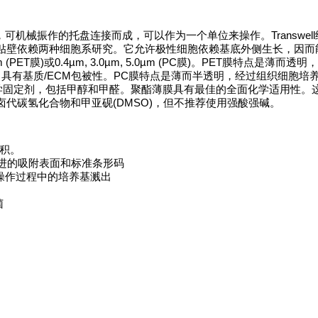
坚固的，可机械振作的托盘连接而成，可以作为一个单位来操作。Transwel
贴壁依赖两种细胞系研究。它允许极性细胞依赖基底外侧生长，因而
 (PET膜)或0.4µm, 3.0µm, 5.0µm (PC膜)。PET膜特点是薄而
具有基质/ECM包被性。PC膜特点是薄而半透明，经过组织细胞培
于组织学固定剂，包括甲醇和甲醛。聚酯薄膜具有最佳的全面化学适用性。
代碳氢化合物和甲亚砚(DMSO)，但不推荐使用强酸强碱。
面积。
有改进的吸附表面和标准条形码
在操作过程中的培养基溅出
菌