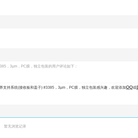
) #3385，3µm，PC膜，独立包装的用户评论如下：
QQ
透性组织培养支持系统(接收板和盖子) #3385，3µm，PC膜，独立包装
感兴趣，欢迎添加
或
暂无浏览记录