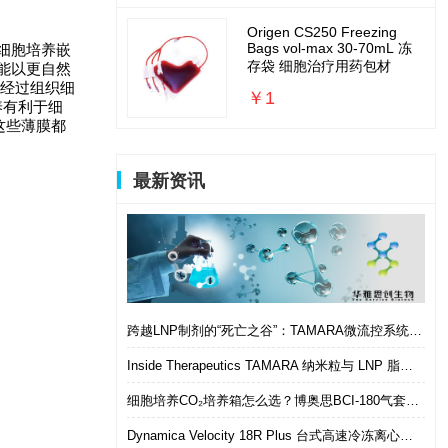
Origen CS250 Freezing
Bags vol-max 30-70mL 冻
l细胞培养嵌
存袋 细胞治疗用药包材
能以更自然
透明，经过组织细
￥1
养有利于细
这些薄膜都
最新资讯
跨越LNP制剂的“死亡之谷”：TAMARA微流控系统如何实现从筛选到体内的无缝衔接
Inside Therapeutics TAMARA 纳米粒与 LNP 脂质纳米粒递送制剂系统 微流控 LNP 制备平台
细胞培养CO₂培养箱怎么选？博奥思BCI-180气套式培养箱 进口替代优选
Dynamica Velocity 18R Plus 台式高速冷冻离心机｜多样本通量生物分离优选设备