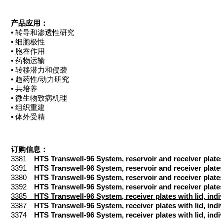
产品应用：
• 转导和渗透性研究
• 细胞极性
• 胞吞作用
• 药物运输
• 转移潜力和侵袭
• 趋药性/动力研究
• 共培养
• 微生物致病机理
• 组织重建
• 体外受精
订购信息：
3381
HTS Transwell-96 System, reservoir and receiver plates
3391
HTS Transwell-96 System, reservoir and receiver plate
3380
HTS Transwell-96 System, reservoir and receiver plate
3392
HTS Transwell-96 System, reservoir and receiver plate
3385
HTS Transwell-96 System, receiver plates with lid, indi
3387
HTS Transwell-96 System, receiver plates with lid, ind
3374
HTS Transwell-96 System, receiver plates with lid, ind