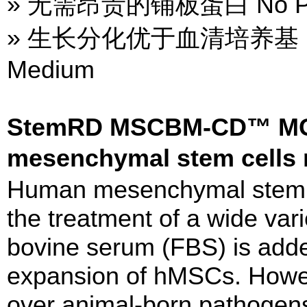
» 无需昂贵的铺板蛋白 No Plate
» 生长分化优于血清培养基 Perfo
Medium
StemRD MSCBM-CD™ MG
mesenchymal stem cells
Human mesenchymal stem c
the treatment of a wide vari
bovine serum (FBS) is add
expansion of hMSCs. Howev
over animal-born pathogens