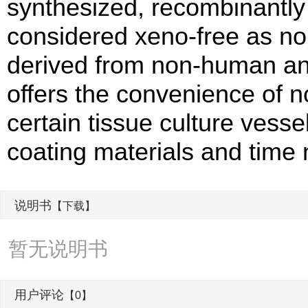
synthesized, recombinantly 
considered xeno-free as none
derived from non-human an
offers the convenience of no
certain tissue culture vesse
coating materials and time 
说明书
【下载】
暂无说明书
用户评论
【0】