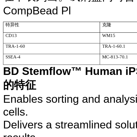
CompBead Pl
特异性
克隆
CD13
WM15
TRA-1-60
TRA-1-60.1
SSEA-4
MC-813-70.1
BD Stemflow™ Human iPSC
的特征
Enables sorting and analysi
cells.
Delivers a streamlined solu