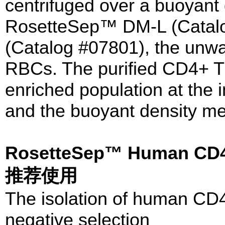
centrifuged over a buoyant
RosetteSep™ DM-L (Catal
(Catalog #07801), the unwan
RBCs. The purified CD4+ T c
enriched population at the
and the buoyant density m
RosetteSep™ Human CD4+
推荐使用
The isolation of human CD4
negative selection