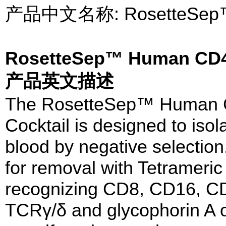
产品中文名称: RosetteS
RosetteSep™ Human CD4+ 
产品英文描述
The RosetteSep™ Human C
Cocktail is designed to iso
blood by negative selection
for removal with Tetrameri
recognizing CD8, CD16, C
TCRγ/δ and glycophorin A 