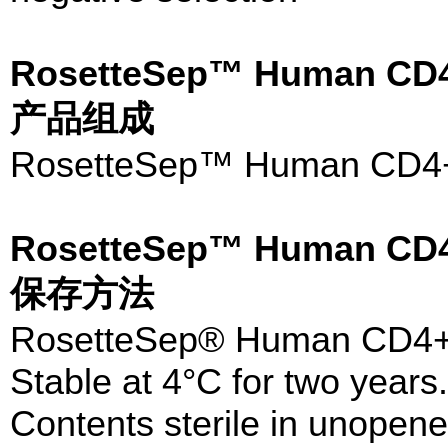
RosetteSep™ Human CD4+
产品组成
RosetteSep™ Human CD4+ T
RosetteSep™ Human CD4+
保存方法
RosetteSep® Human CD4+ T
Stable at 4°C for two years.
Contents sterile in unopen