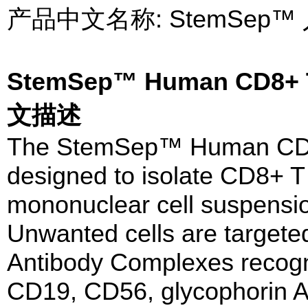
产品中文名称: StemSep
StemSep™ Human CD8+ T
文描述
The StemSep™ Human CD8+ 
designed to isolate CD8+ T 
mononuclear cell suspensio
Unwanted cells are targeted
Antibody Complexes recog
CD19, CD56, glycophorin A