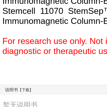
Immunomagnetic Column-
Stemcell 11070 StemSep™
Immunomagnetic Column-
For research use only. Not
diagnostic or therapeutic u
说明书
【下载】
暂无说明书