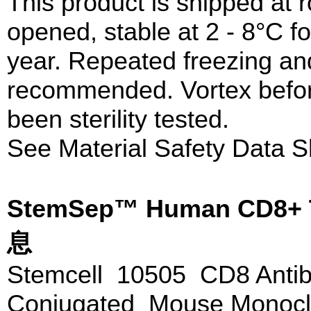
This product is shipped at
opened, stable at 2 - 8°C fo
year. Repeated freezing and
recommended. Vortex before
been sterility tested.
See Material Safety Data S
StemSep™ Human CD8+ T
息
Stemcell 10505 CD8 Antib
Conjugated Mouse Monoclo