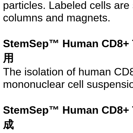
particles. Labeled cells a
columns and magnets.
StemSep™ Human CD8+ T
用
The isolation of human CD8
mononuclear cell suspensio
StemSep™ Human CD8+ T
成