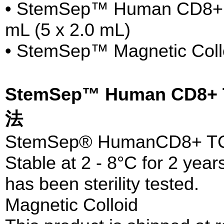
• StemSep™ Human CD8+ T 
mL (5 x 2.0 mL)
• StemSep™ Magnetic Collo
StemSep™ Human CD8+ T
法
StemSep® HumanCD8+ TCel
Stable at 2 - 8°C for 2 year
has been sterility tested.
Magnetic Colloid