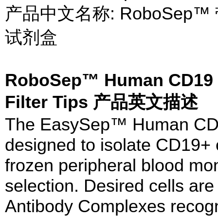
产品中文名称: RoboSep
试剂盒
RoboSep™ Human CD19 Pos
Filter Tips 产品英文描述
The EasySep™ Human CD19 
designed to isolate CD19+ c
frozen peripheral blood mon
selection. Desired cells are
Antibody Complexes recogn