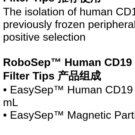
The isolation of human CD1
previously frozen periphera
positive selection
RoboSep™ Human CD19 Pos
Filter Tips 产品组成
• EasySep™ Human CD19 Pos
mL
• EasySep™ Magnetic Parti