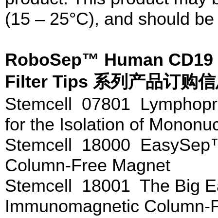
(15 – 25°C), and should be 
RoboSep™ Human CD19 Pos
Filter Tips 系列产品订购
Stemcell 07801 Lymphopr
for the Isolation of Mononu
Stemcell 18000 EasySep
Column-Free Magnet
Stemcell 18001 The Big
Immunomagnetic Column-F