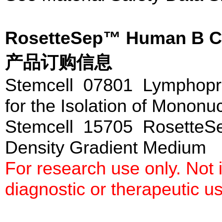
RosetteSep™ Human B Ce
产品订购信息
Stemcell 07801 Lymphopr
for the Isolation of Mononu
Stemcell 15705 Rosette
Density Gradient Mediu
For research use only. Not
diagnostic or therapeutic u