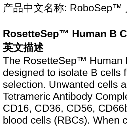
产品中文名称: RoboSep
RosetteSep™ Human B Ce
英文描述
The RosetteSep™ Human B 
designed to isolate B cells
selection. Unwanted cells a
Tetrameric Antibody Compl
CD16, CD36, CD56, CD66b 
blood cells (RBCs). When c