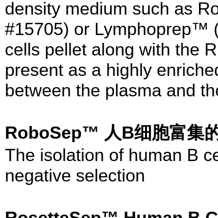
density medium such as R
#15705) or Lymphoprep™ (
cells pellet along with the 
present as a highly enriched
between the plasma and th
RoboSep™ 人B细胞富
The isolation of human B c
negative selection
RosetteSep™ Human B Ce