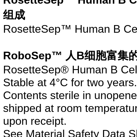
组成
RosetteSep™ Human B Cell
RoboSep™ 人B细胞富
RosetteSep® Human B Cell 
Stable at 4°C for two years.
Contents sterile in unopen
shipped at room temperatur
upon receipt.
See Material Safety Data S