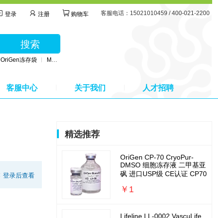
客服电话：15021010459 / 400-021-2200
登录
注册
购物车
搜索
OriGen冻存袋
MSC无血清培养基
BD公司采血管
MSC间充质干细胞培养基
客服中心
关于我们
人才招聘
精选推荐
OriGen CP-70 CryoPur-
DMSO 细胞冻存液 二甲基亚
砜 进口USP级 CE认证 CP70
:
登录后查看
￥1
Lifeline LL-0002 VascuLife