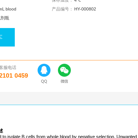
保存温度：
4℃
mL blood
产品编号：
HY-000802
试剂瓶
车
客服电话
2101 0459
描述
 isolate B cells from whole blood by negative selection. Unwanted 