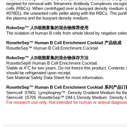
targeted for removal with Tetrameric Antibody Complexes recog
cells (RBCs). When centrifuged over a buoyant density mediu
#07801), the unwanted cells pellet along with the RBCs. The purifi
the plasma and the buoyant density medium.
RoboSep™ 人B细胞富集的混合物推荐使用
The isolation of human B cells from whole blood by negative selec
RosetteSep™ Human B Cell Enrichment Cocktail 产品组成
RosetteSep™ Human B Cell Enrichment Cocktail
RoboSep™ 人B细胞富集的混合物保存方法
RosetteSep® Human B Cell Enrichment Cocktail.
Stable at 4°C for two years. Do not freeze this product. Contents
should be refrigerated upon receipt.
See Material Safety Data Sheet for more information.
RosetteSep™ Human B Cell Enrichment Cocktail 系列产
Stemcell 07801 Lymphoprep™ Density Gradient Medium for the 
Stemcell 15705 RosetteSep™ DM-L Density Medium Density
For research use only. Not intended for human or animal diagnosti