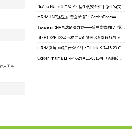
NuAire NU-543 二级 A2 型生物安全柜｜微生物实验室安全操作优选设备
mRNA-LNP递送的"黄金标准"：CordenPharma LP-R4-524（ALC-0315）可电离脂质技术解析
Takara mRNA合成解决方案——简单高效的IVT模板制备
BD P100/P800蛋白稳定采血管技术参数详解与应用选型指南
mRNA疫苗加帽用什么试剂？TriLink K-7413-20 CleanCap共转录加帽 华雅思创现货直发
CordenPharma LP-R4-524 ALC-0315可电离脂质 mRNA-LNP递送专用 华雅思创现货供应
行人工咨