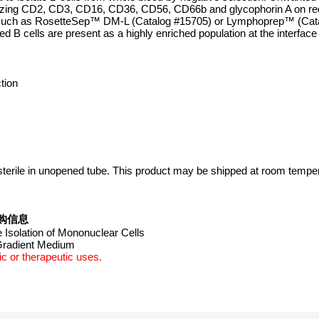
nizing CD2, CD3, CD16, CD36, CD56, CD66b and glycophorin A on re
m such as RosetteSep™ DM-L (Catalog #15705) or Lymphoprep™ (Cat
ed B cells are present as a highly enriched population at the interfac
tion
 sterile in unopened tube. This product may be shipped at room tempe
品订购信息
Isolation of Mononuclear Cells
 Gradient Medium
c or therapeutic uses.