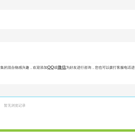
QQ
微信
细胞富集的混合物
感兴趣，欢迎添加
或
为好友进行咨询，您也可以拨打客服电话进
暂无浏览记录