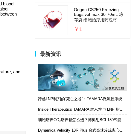
d blood
alog
Origen CS250 Freezing
e between
Bags vol-max 30-70mL 冻
存袋 细胞治疗用药包材
￥1
最新资讯
rature, and
跨越LNP制剂的“死亡之谷”：TAMARA微流控系统如何实现从筛选到体内的无缝衔接
Inside Therapeutics TAMARA 纳米粒与 LNP 脂质纳米粒递送制剂系统 微流控 LNP 制备平台
细胞培养CO₂培养箱怎么选？博奥思BCI-180气套式培养箱 进口替代优选
Dynamica Velocity 18R Plus 台式高速冷冻离心机｜多样本通量生物分离优选设备