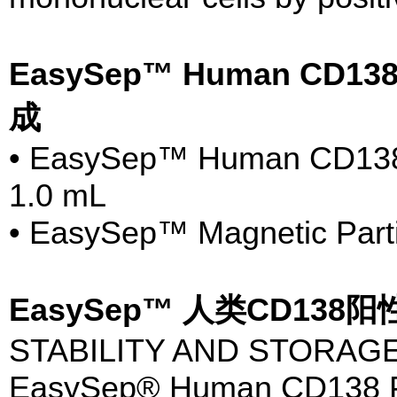
EasySep™ Human CD138 P
成
• EasySep™ Human CD138 Po
1.0 mL
• EasySep™ Magnetic Parti
EasySep™ 人类CD13
STABILITY AND STORAGE
EasySep® Human CD138 Pos