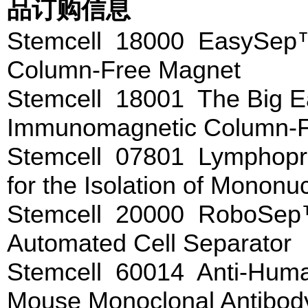
品订购信息
Stemcell 18000 EasySep
Column-Free Magnet
Stemcell 18001 The Big
Immunomagnetic Column-
Stemcell 07801 Lymphopr
for the Isolation of Mononu
Stemcell 20000 RoboSep
Automated Cell Separator
Stemcell 60014 Anti-Huma
Mouse Monoclonal Antibod