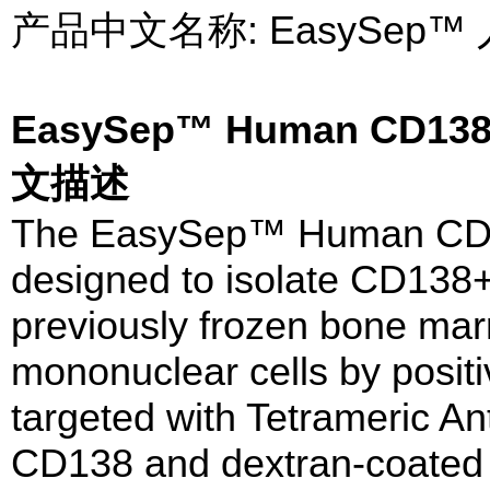
产品中文名称: EasySep
EasySep™ Human CD138 P
文描述
The EasySep™ Human CD138
designed to isolate CD138+
previously frozen bone mar
mononuclear cells by positi
targeted with Tetrameric A
CD138 and dextran-coated m