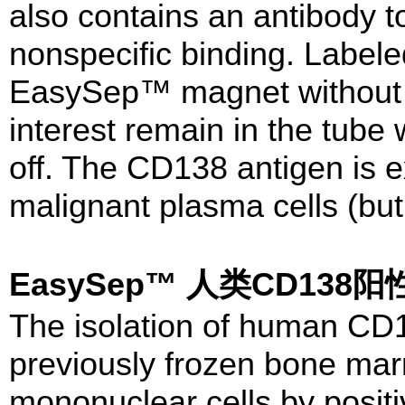
also contains an antibody 
nonspecific binding. Labele
EasySep™ magnet without t
interest remain in the tube
off. The CD138 antigen is 
malignant plasma cells (but
EasySep™ 人类CD13
The isolation of human CD1
previously frozen bone mar
mononuclear cells by positi