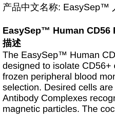
产品中文名称: EasySep
EasySep™ Human CD56 P
描述
The EasySep™ Human CD56 
designed to isolate CD56+ c
frozen peripheral blood mon
selection. Desired cells are
Antibody Complexes recogn
magnetic particles. The coc