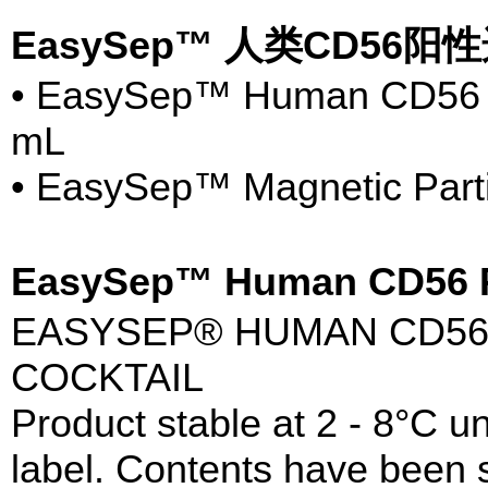
EasySep™ 人类CD56
• EasySep™ Human CD56 Pos
mL
• EasySep™ Magnetic Parti
EasySep™ Human CD56 P
EASYSEP® HUMAN CD56 
COCKTAIL
Product stable at 2 - 8°C un
label. Contents have been st