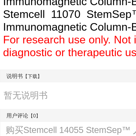
Immunomagnetic Column-
Stemcell 11070 StemSep™
Immunomagnetic Column
For research use only. Not
diagnostic or therapeutic u
说明书
【下载】
暂无说明书
用户评论
【0】
购买Stemcell 14055 Ste