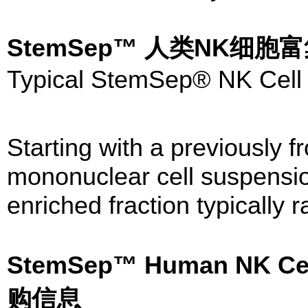
StemSep™ 人类NK细
Typical StemSep® NK Cell 
Starting with a previously f
mononuclear cell suspensio
enriched fraction typically
StemSep™ Human NK Ce
购信息