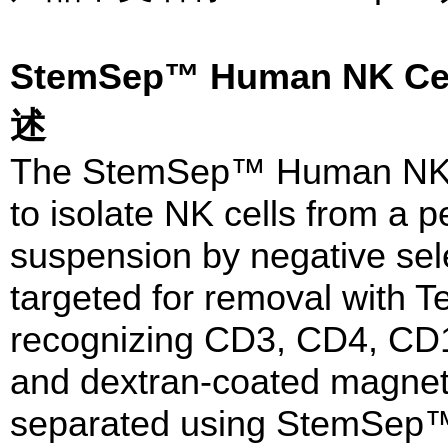
StemSep™ Human NK Ce
述
The StemSep™ Human NK Ce
to isolate NK cells from a 
suspension by negative sel
targeted for removal with 
recognizing CD3, CD4, CD
and dextran-coated magnetic
separated using StemSep