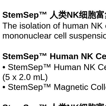
StemSep™ 人类NK细
The isolation of human NK c
mononuclear cell suspensio
StemSep™ Human NK Ce
• StemSep™ Human NK Cell
(5 x 2.0 mL)
• StemSep™ Magnetic Collo