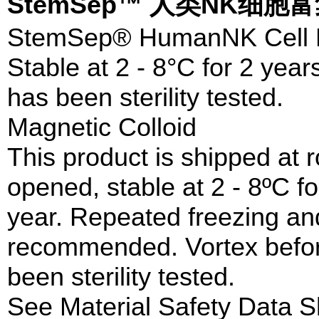
StemSep™ 人类NK细
StemSep® HumanNK Cell E
Stable at 2 - 8°C for 2 year
has been sterility tested.
Magnetic Colloid
This product is shipped at
opened, stable at 2 - 8ºC fo
year. Repeated freezing and
recommended. Vortex before
been sterility tested.
See Material Safety Data S