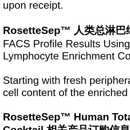
upon receipt.
RosetteSep™ 人类总
FACS Profile Results Usin
Lymphocyte Enrichment Coc
Starting with fresh periph
cell content of the enriched 
RosetteSep™ Human Tota
Cocktail 相关产品订购信息