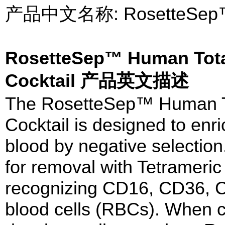
产品中文名称: Rosette
RosetteSep™ Human Tota
Cocktail 产品英文描述
The RosetteSep™ Human T
Cocktail is designed to en
blood by negative selection
for removal with Tetrameri
recognizing CD16, CD36, C
blood cells (RBCs). When c