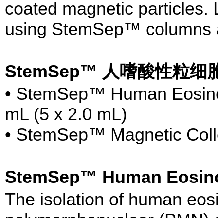
coated magnetic particles. 
using StemSep™ columns 
StemSep™ 人嗜酸性粒
• StemSep™ Human Eosinoph
mL (5 x 2.0 mL)
• StemSep™ Magnetic Collo
StemSep™ Human Eosino
The isolation of human eos