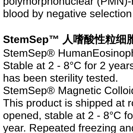
polymorphonuclear (PMN)-ric
blood by negative selection
StemSep™ 人嗜酸性粒
StemSep® HumanEosinophil
Stable at 2 - 8°C for 2 year
has been sterility tested.
StemSep® Magnetic Colloi
This product is shipped at
opened, stable at 2 - 8°C fo
year. Repeated freezing and