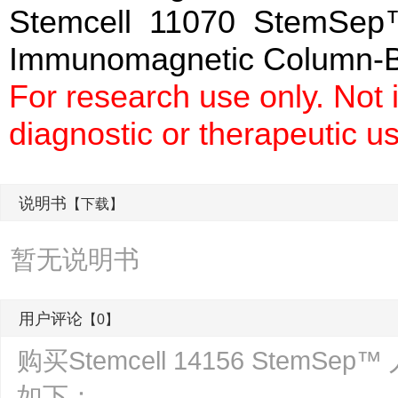
Stemcell 11070 StemSep™
Immunomagnetic Colum
For research use only. Not
diagnostic or therapeutic u
说明书
【下载】
暂无说明书
用户评论
【0】
购买Stemcell 14156 Ste
如下：