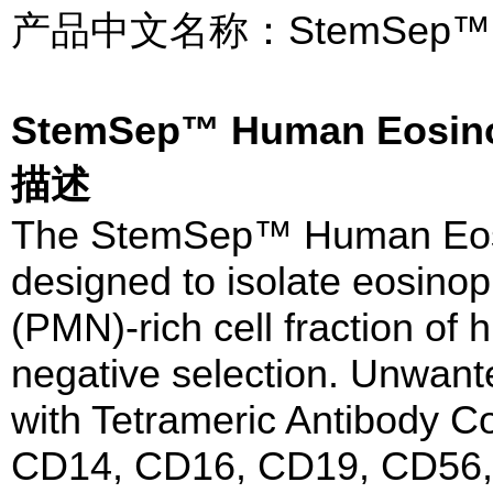
产品中文名称：StemSe
StemSep™ Human Eosino
描述
The StemSep™ Human Eosin
designed to isolate eosino
(PMN)-rich cell fraction of
negative selection. Unwante
with Tetrameric Antibody 
CD14, CD16, CD19, CD56, g