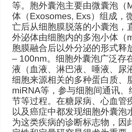
等。胞外囊泡主要由微囊泡（Micro
体（Exosomes, Exs）
亡后从细胞膜脱落的⼩囊泡，直径约
外泌体由细胞内的多泡⼩体（multiv
胞膜融合后以外分泌的形式释放
– 100nm。细胞外囊泡⼴泛
液（⾎液、淋巴液、唾液、尿
细胞来源相关的多种蛋⽩质、脂
miRNA等，参与细胞间通讯
节等过程。在糖尿病、⼼⾎管
以及癌症中都发现细胞外囊泡
为这类疾病的诊断标志物，因