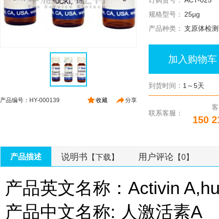
订购货号：
ACT-025
规格型号：
25µg
产品种类：
支原体检测
加入购物车
到货时间：
1～5天
产品编号：HY-000139
收藏
分享
客
联系客服：
150 2
说明书
用户评论
产品描述
【下载】
【0】
产品英文名称：Activin A,h
产品中文名称: 人激活素A