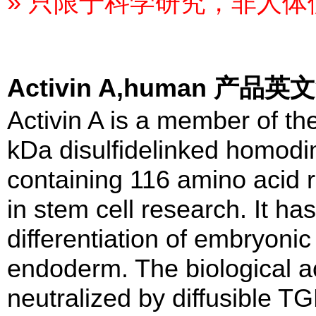
» 只限于科学研究，非人体
Activin A,human 产品
Activin A is a member of th
kDa disulfidelinked homodi
containing 116 amino acid r
in stem cell research. It h
differentiation of embryonic 
endoderm. The biological act
neutralized by diffusible TG