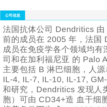
括 B 淋巴细胞，人源单抗
7, IL-10, IL-1
公司信息
Dendritics 发现人类
法国抗体公司 Dendritics 
CD34+造 血干细胞在富
前的成员在 2005 年，法国 Dard
生成。 1992-2005 年间，大规模的投入研究人类 DC 细胞的功
成员在免疫学各个领域均有
能和表达基因，为之后
控，C 类 Lectin 受
司和在加利福尼亚 的 Palo 
做出了巨大的贡献。 Dendritics 团队孜孜不倦的努力使得公司一
主要包括 B 淋巴细胞，人源单
直走在领域的前沿，并
IL-4, IL-7, IL-10, IL
提供一系列的抗体产
和研究，Dendritics 发现人类 
胞）可由 CD34+造 血干细胞在富