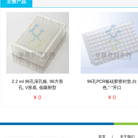
主营产品
2.2 ml 96孔深孔板, 96方形
96孔PCR板硅胶密封垫,白
孔, V形底, 低吸附型
色,"-"开口
¥ 0
¥ 0
首页
|
关于我们